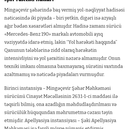
Mingəçevir şəhərində baş vermiş yol-nəqliyyat hadisəsi
nəticəsində iki piyada – biri yetkin, digəri isə azyaşlı
ağır bədən xəsarətləri almışdır. Hadisə zamanı sürücü
«Mercedes-Benz 190» markalı avtomobili ayıq
vəziyyətdə idarə etmiş, lakin “Yol hərəkəti haqqında”
Qanunun tələblərinə zidd olaraq hərəkətin
intensivliyini və yol şəraitini nəzərə almamışdır. Onun
texniki imkanı olmasına baxmayaraq, sürətini vaxtında
azaltmamış və nəticədə piyadaları vurmuşdur.
Birinci instansiya – Mingəçevir Şəhər Məhkəməsi
sürücünü Cinayət Məcəlləsinin 263.1-1-ci maddəsi ilə
təqsirli bilmiş, ona azadlığın məhdudlaşdırılması və
sürücülük hüququndan məhrumetmə cəzası təyin
etmişdir. Apellyasiya instansiyası – Şəki Apellyasiya
Məhkəməsi isə fərqli mövqe nümayiş etdirmiş,