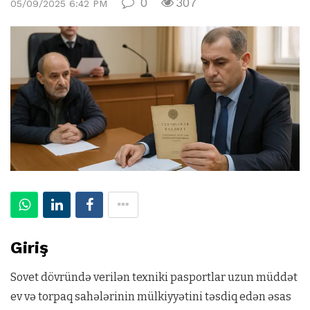
0
307
05/09/2025 6:42 PM
Giriş
Sovet dövründə verilən texniki pasportlar uzun müddət
ev və torpaq sahələrinin mülkiyyətini təsdiq edən əsas