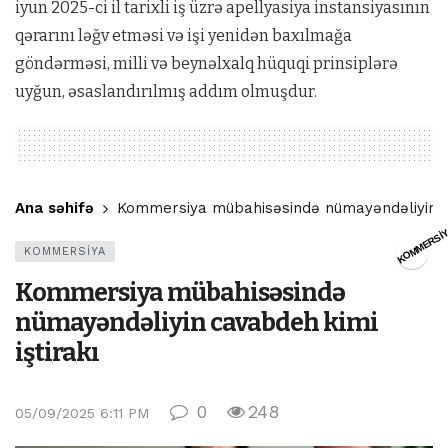
iyun 2025-ci il tarixli iş üzrə apellyasiya instansiyasının
qərarını ləğv etməsi və işi yenidən baxılmağa
göndərməsi, milli və beynəlxalq hüquqi prinsiplərə
uyğun, əsaslandırılmış addım olmuşdur.
Ana səhifə
Kommersiya mübahisəsində nümayəndəliyin ca
KOMMERSİ
KOMMERSİYA
Kommersiya mübahisəsində
nümayəndəliyin cavabdeh kimi
iştirakı
0
248
05/09/2025 6:11 PM