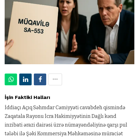
İşin Faktiki Halları
İddiaçı Açıq Səhmdar Cəmiyyəti cavabdeh qismində
Zaqatala Rayonu İcra Hakimiyyətinin Dağlı kənd
inzibati ərazi dairəsi üzrə nümayəndəliyinə qarşı pul
tələbi ilə Şəki Kommersiya Məhkəməsinə müraciət