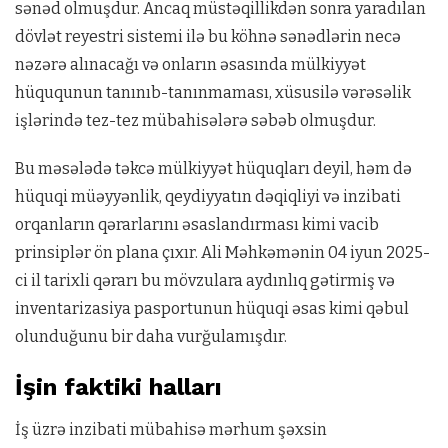
sənəd olmuşdur. Ancaq müstəqillikdən sonra yaradılan
dövlət reyestri sistemi ilə bu köhnə sənədlərin necə
nəzərə alınacağı və onların əsasında mülkiyyət
hüququnun tanınıb-tanınmaması, xüsusilə vərəsəlik
işlərində tez-tez mübahisələrə səbəb olmuşdur.
Bu məsələdə təkcə mülkiyyət hüquqları deyil, həm də
hüquqi müəyyənlik, qeydiyyatın dəqiqliyi və inzibati
orqanların qərarlarını əsaslandırması kimi vacib
prinsiplər ön plana çıxır. Ali Məhkəmənin 04 iyun 2025-
ci il tarixli qərarı bu mövzulara aydınlıq gətirmiş və
inventarizasiya pasportunun hüquqi əsas kimi qəbul
olunduğunu bir daha vurğulamışdır.
İşin faktiki halları
İş üzrə inzibati mübahisə mərhum şəxsin