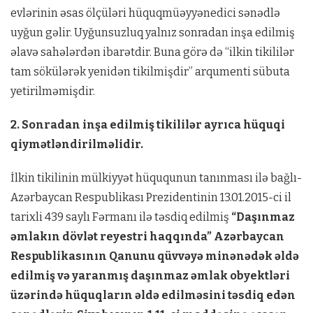
evlərinin əsas ölçüləri hüquqmüəyyənedici sənədlə
uyğun gəlir. Uyğunsuzluq yalnız sonradan inşa edilmiş
əlavə sahələrdən ibarətdir. Buna görə də “ilkin tikililər
tam sökülərək yenidən tikilmişdir” arqumenti sübuta
yetirilməmişdir.
2. Sonradan inşa edilmiş tikililər ayrıca hüquqi
qiymətləndirilməlidir.
İlkin tikilinin mülkiyyət hüququnun tanınması ilə bağlı-
Azərbaycan Respublikası Prezidentinin 13.01.2015-ci il
tarixli 439 saylı Fərmanı ilə təsdiq edilmiş
“Daşınmaz
əmlakın dövlət reyestri haqqında” Azərbaycan
Respublikasının Qanunu qüvvəyə minənədək əldə
edilmiş və yaranmış daşınmaz əmlak obyektləri
üzərində hüquqların əldə edilməsini təsdiq edən