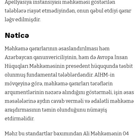
Apellyasiya instansiyası məhkəməsi göstərilən
tələblərə riayət etmədiyindən, onun qəbul etdiyi qərar
ləğv edilmişdir.
Nəticə
Məhkəmə qərarlarının əsaslandırılması həm
Azərbaycan qanunvericiliyinin, həm də Avropa İnsan
Hüquqları Məhkəməsinin presedent hüququnda təsbit
olunmuş fundamental tələblərdəndir. AİHM-in
mövqeyinə görə, məhkəmə qərarları tərəflərin
arqumentlərinin nəzərə alındığını göstərməli, işin əsas
məsələlərinə aydın cavab verməli və ədalətli məhkəmə
araşdırmasının təmin olunduğunu nümayiş
etdirməlidir.
Məhz bu standartlar baxımından Ali Məhkəmənin 04