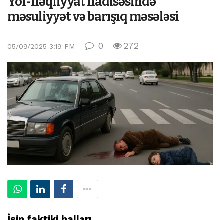
Yol-nəqliyyat hadisəsində
məsuliyyət və barışıq məsələsi
0
272
05/09/2025 3:19 PM
İşin faktiki halları