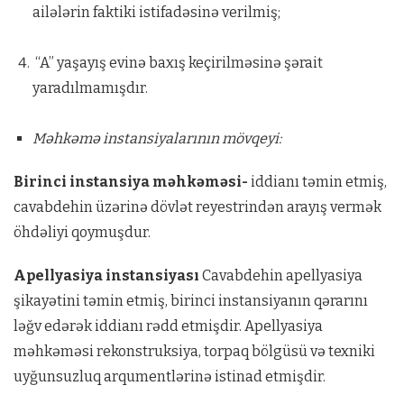
ailələrin faktiki istifadəsinə verilmiş;
“A” yaşayış evinə baxış keçirilməsinə şərait
yaradılmamışdır.
Məhkəmə instansiyalarının mövqeyi:
Birinci instansiya məhkəməsi-
iddianı təmin etmiş,
cavabdehin üzərinə dövlət reyestrindən arayış vermək
öhdəliyi qoymuşdur.
Apellyasiya instansiyası
Cavabdehin apellyasiya
şikayətini təmin etmiş, birinci instansiyanın qərarını
ləğv edərək iddianı rədd etmişdir. Apellyasiya
məhkəməsi rekonstruksiya, torpaq bölgüsü və texniki
uyğunsuzluq arqumentlərinə istinad etmişdir.