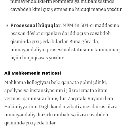
nümayəndəliklərin kommersiya mübahisəsində
cavabdeh kimi çıxış etməsinə hüquqi maneə yoxdur.
Prosessual hüquqlar.
MPM-in 50.1-ci maddəsinə
əsasən dövlət orqanları da iddiaçı və cavabdeh
qismində çıxış edə bilərlər. Buna görə də,
nümayəndəliyin prosessual statusunu tanımamaq
üçün hüquqi əsas yoxdur.
Ali Məhkəmənin Nəticəsi
Məhkəmə kollegiyası belə qənaətə gəlmişdir ki,
apellyasiya instansiyasının iş üzrə icraata xitam
verməsi qanunsuz olmuşdur. Zaqatala Rayonu İcra
Hakimiyyətinin Dağlı kənd inzibati ərazi dairəsi üzrə
nümayəndəliyi hazırkı mübahisə üzrə cavabdeh
qismində çıxış edə bilər.