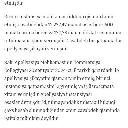
etmişdir.
Birinci instansiya məhkəməsi iddianı qismən təmin
etmiş, cavabdehdən 12.237,47 manat əsas borc, 600
manat cərimə borcu və 130,38 manat dövlət rüsumunun
tutulmasına qərar vermişdir. Cavabdeh bu qətnamədən
apellyasiya şikayəti vermişdir.
Şəki Apellyasiya Məhkəməsinin Kommersiya
Kollegiyası 20 sentyabr 2024-cü il tarixli qərardadı ilə
apellyasiya şikayətini qismən təmin etmiş, birinci
instansiya qətnaməsini ləğv etmiş və iş üzrə icraata
xitam vermişdir. Apellyasiya instansiyası
əsaslandırmışdır ki, nümayəndəlik müstəqil hüquqi
şəxs hesab olunmadığından onun cavabdeh qismində
iştirakı mümkün deyildir.