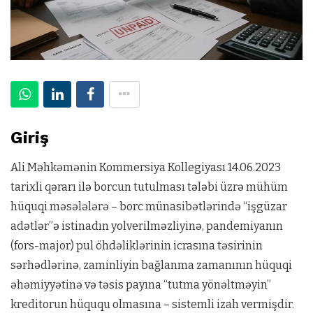
Giriş
Ali Məhkəmənin Kommersiya Kollegiyası 14.06.2023
tarixli qərarı ilə borcun tutulması tələbi üzrə mühüm
hüquqi məsələlərə – borc münasibətlərində “işgüzar
adətlər”ə istinadın yolverilməzliyinə, pandemiyanın
(fors-major) pul öhdəliklərinin icrasına təsirinin
sərhədlərinə, zaminliyin bağlanma zamanının hüquqi
əhəmiyyətinə və təsis payına “tutma yönəltməyin”
kreditorun hüququ olmasına – sistemli izah vermişdir.