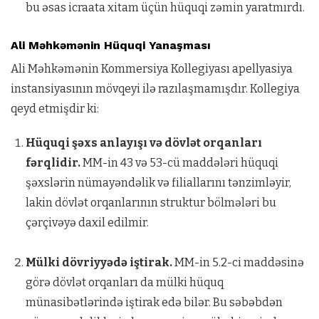
bu əsas icraata xitam üçün hüquqi zəmin yaratmırdı.
Ali Məhkəmənin Hüquqi Yanaşması
Ali Məhkəmənin Kommersiya Kollegiyası apellyasiya
instansiyasının mövqeyi ilə razılaşmamışdır. Kollegiya
qeyd etmişdir ki:
Hüquqi şəxs anlayışı və dövlət orqanları
fərqlidir.
MM-in 43 və 53-cü maddələri hüquqi
şəxslərin nümayəndəlik və filiallarını tənzimləyir,
lakin dövlət orqanlarının struktur bölmələri bu
çərçivəyə daxil edilmir.
Mülki dövriyyədə iştirak.
MM-in 5.2-ci maddəsinə
görə dövlət orqanları da mülki hüquq
münasibətlərində iştirak edə bilər. Bu səbəbdən