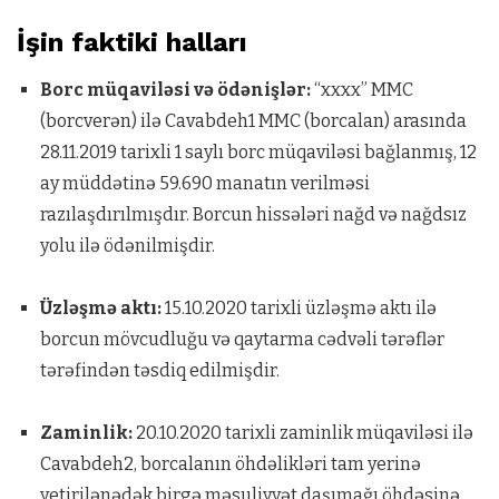
İşin faktiki halları
Borc müqaviləsi və ödənişlər:
“xxxx” MMC
(borcverən) ilə Cavabdeh1 MMC (borcalan) arasında
28.11.2019 tarixli 1 saylı borc müqaviləsi bağlanmış, 12
ay müddətinə 59.690 manatın verilməsi
razılaşdırılmışdır. Borcun hissələri nağd və nağdsız
yolu ilə ödənilmişdir.
Üzləşmə aktı:
15.10.2020 tarixli üzləşmə aktı ilə
borcun mövcudluğu və qaytarma cədvəli tərəflər
tərəfindən təsdiq edilmişdir.
Zaminlik:
20.10.2020 tarixli zaminlik müqaviləsi ilə
Cavabdeh2, borcalanın öhdəlikləri tam yerinə
yetirilənədək birgə məsuliyyət daşımağı öhdəsinə