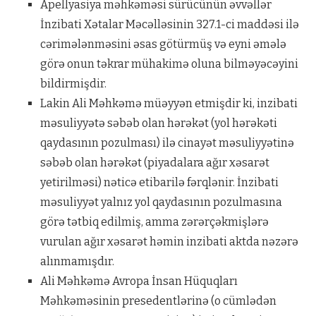
Apellyasiya məhkəməsi sürücünün əvvəllər
İnzibati Xətalar Məcəlləsinin 327.1-ci maddəsi ilə
cərimələnməsini əsas götürmüş və eyni əmələ
görə onun təkrar mühakimə oluna bilməyəcəyini
bildirmişdir.
Lakin Ali Məhkəmə müəyyən etmişdir ki, inzibati
məsuliyyətə səbəb olan hərəkət (yol hərəkəti
qaydasının pozulması) ilə cinayət məsuliyyətinə
səbəb olan hərəkət (piyadalara ağır xəsarət
yetirilməsi) nəticə etibarilə fərqlənir. İnzibati
məsuliyyət yalnız yol qaydasının pozulmasına
görə tətbiq edilmiş, amma zərərçəkmişlərə
vurulan ağır xəsarət həmin inzibati aktda nəzərə
alınmamışdır.
Ali Məhkəmə Avropa İnsan Hüquqları
Məhkəməsinin presedentlərinə (o cümlədən