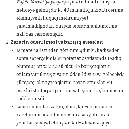
Bajčić Xorvatiyaya qarşı
işinə) istinad etmiş və
nəticəyə gəlmişdir ki, 40 manatlıq inzibati cərimə
əhəmiyyətli hüquqi məhrumiyyət
yaratmadığından, bu işdə təkrar məhkumetmə
halı baş verməmişdir.
Zərərin ödənilməsi və barışıq məsələsi
İş materiallarından görünmüşdür ki, hadisədən
sonra zərərçəkmişlər notariat qaydasında təsdiq
olunmuş ərizələrlə sürücü ilə barışdıqlarını,
onlara vurulmuş ziyanın ödənildiyini və gələcəkdə
şikayətçi olmayacaqlarını bəyan etmişlər. Bu
əsasla istintaq orqanı cinayət işinin başlanmasını
rədd etmişdir.
Lakin sonradan zərərçəkmişlər yeni müalicə
xərclərinin ödənilməməsini əsas gətirərək
yenidən şikayət etmişlər. Ali Məhkəmə qeyd