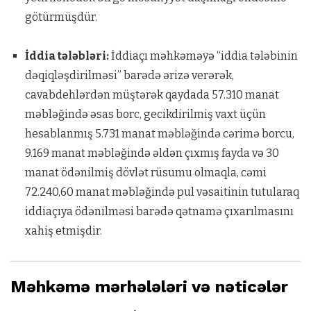
götürmüşdür.
İddia tələbləri:
İddiaçı məhkəməyə “iddia tələbinin
dəqiqləşdirilməsi” barədə ərizə verərək,
cavabdehlərdən müştərək qaydada 57.310 manat
məbləğində əsas borc, gecikdirilmiş vaxt üçün
hesablanmış 5.731 manat məbləğində cərimə borcu,
9.169 manat məbləğində əldən çıxmış fayda və 30
manat ödənilmiş dövlət rüsumu olmaqla, cəmi
72.240,60 manat məbləğində pul vəsaitinin tutularaq
iddiaçıya ödənilməsi barədə qətnamə çıxarılmasını
xahiş etmişdir.
Məhkəmə mərhələləri və nəticələr