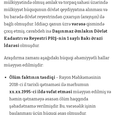
mülkiyyətində olmuş əmlak və torpaq sahəsi üzərində
mülkiyyət hüququnun dövlət qeydiyyatına alınması və
bu barədə dövlət reyestrindən çıxarışın (arayışın) ilə
bağlı olmuşdur. İddiaçı qanun üzrə
vərəsə
qismində
çıxış etmiş, cavabdeh isə
Daşınmaz Əmlakın Dövlət
Kadastrı və Reyestri PHŞ-nin 1 saylı Bakı Ərazi
İdarəsi
olmuşdur.
Araşdırma zamanı aşağıdakı hüquqi əhəmiyyətli hallar
müəyyən edilmişdir:
Ölüm faktının təsdiqi
– Rayon Məhkəməsinin
2018-ci il tarixli qətnaməsi ilə mərhumun
xx.xx.1995-ci ildə vəfat etməsi
müəyyən edilmiş və
həmin qətnaməyə əsasən ölüm haqqında
şəhadətnamə verilmişdir. Bu, vərəsəlik işinin
başlanması üçün hüquqi əsas olmuşdur.