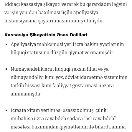
İddiaçı kassasiya şikayəti verərək bu qərardadın ləğvini
və işin yenidən baxılması üçün apellyasiya
instansiyasına qaytarılmasını xahiş etmişdir.
Kassasiya Şikayətinin Əsas Dəlilləri
Apellyasiya məhkəməsi yerli icra hakimiyyətlərinin
hüquqi statusuna düzgün qiymət verməmişdir.
Nümayəndəliklərin hüquqi şəxsin filial və ya
nümayəndəliyi kimi yox, dövlət idarəetmə sisteminin
tərkib hissəsi kimi fəaliyyət göstərməsi nəzərə
alınmamışdır.
İcraata xitam verilməsi əsassız olmuş, çünki
mübahisə üzrə cavabdeh sadəcə “əsl cavabdeh”
məsələsi baxımından qiymətləndirilə bilərdi, amma