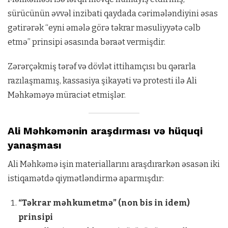
sürücünün əvvəl inzibati qaydada cərimələndiyini əsas
gətirərək “eyni əmələ görə təkrar məsuliyyətə cəlb
etmə” prinsipi əsasında bəraət vermişdir.
Zərərçəkmiş tərəf və dövlət ittihamçısı bu qərarla
razılaşmamış, kassasiya şikayəti və protesti ilə Ali
Məhkəməyə müraciət etmişlər.
Ali Məhkəmənin araşdırması və hüquqi
yanaşması
Ali Məhkəmə işin materiallarını araşdırarkən əsasən iki
istiqamətdə qiymətləndirmə aparmışdır:
“Təkrar məhkumetmə” (non bis in idem)
prinsipi