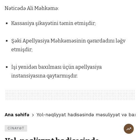
Nəticədə Ali Məhkəmə:
Kassasiya şikayətini təmin etmişdir;
Şəki Apellyasiya Məhkəməsinin qərardadını ləğv
etmişdir;
İşi yenidən baxılması üçün apellyasiya
instansiyasına qaytarmışdır.
Ana səhifə
Yol-nəqliyyat hadisəsində məsuliyyət və barı
CİNAYƏT