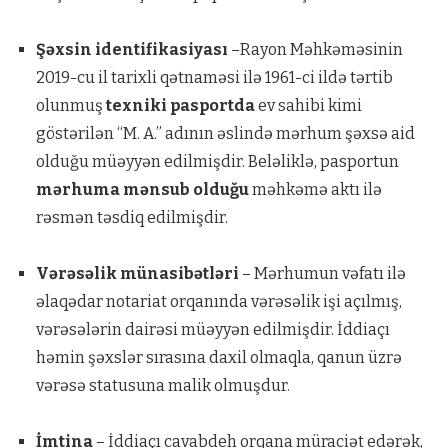
Şəxsin identifikasiyası
–Rayon Məhkəməsinin
2019-cu il tarixli qətnaməsi ilə 1961-ci ildə tərtib
olunmuş
texniki pasportda
ev sahibi kimi
göstərilən “M. A.” adının əslində mərhum şəxsə aid
olduğu müəyyən edilmişdir. Beləliklə, pasportun
mərhuma mənsub olduğu
məhkəmə aktı ilə
rəsmən təsdiq edilmişdir.
Vərəsəlik münasibətləri
– Mərhumun vəfatı ilə
əlaqədar notariat orqanında vərəsəlik işi açılmış,
vərəsələrin dairəsi müəyyən edilmişdir. İddiaçı
həmin şəxslər sırasına daxil olmaqla, qanun üzrə
vərəsə statusuna malik olmuşdur.
İmtina
– İddiaçı cavabdeh orqana müraciət edərək,