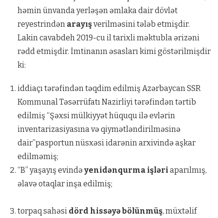
həmin ünvanda yerləşən əmlaka dair dövlət
reyestrindən
arayış
verilməsini tələb etmişdir.
Lakin cavabdeh 2019-cu il tarixli məktubla ərizəni
rədd etmişdir. İmtinanın əsasları kimi göstərilmişdir
ki:
iddiaçı tərəfindən təqdim edilmiş Azərbaycan SSR
Kommunal Təsərrüfatı Nazirliyi tərəfindən tərtib
edilmiş “Şəxsi mülkiyyət hüququ ilə evlərin
inventarizasiyasına və qiymətləndirilməsinə
dair”pasportun nüsxəsi idarənin arxivində aşkar
edilməmiş;
“B” yaşayış evində
yenidənqurma işləri
aparılmış,
əlavə otaqlar inşa edilmiş;
torpaq sahəsi
dörd hissəyə bölünmüş
, müxtəlif