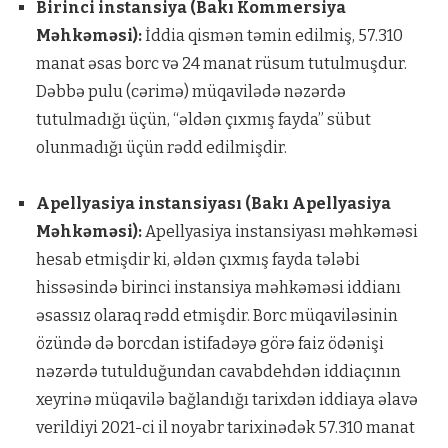
Birinci instansiya (Bakı Kommersiya
Məhkəməsi):
İddia qismən təmin edilmiş, 57.310
manat əsas borc və 24 manat rüsum tutulmuşdur.
Dəbbə pulu (cərimə) müqavilədə nəzərdə
tutulmadığı üçün, “əldən çıxmış fayda” sübut
olunmadığı üçün rədd edilmişdir.
Apellyasiya instansiyası (Bakı Apellyasiya
Məhkəməsi):
Apellyasiya instansiyası məhkəməsi
hesab etmişdir ki, əldən çıxmış fayda tələbi
hissəsində birinci instansiya məhkəməsi iddianı
əsassız olaraq rədd etmişdir. Borc müqaviləsinin
özündə də borcdan istifadəyə görə faiz ödənişi
nəzərdə tutulduğundan cavabdehdən iddiaçının
xeyrinə müqavilə bağlandığı tarixdən iddiaya əlavə
verildiyi 2021-ci il noyabr tarixinədək 57.310 manat