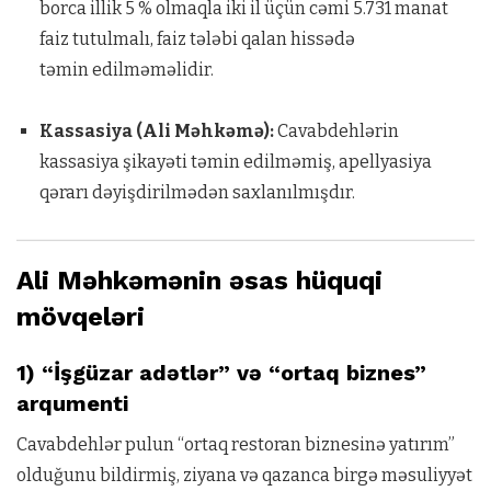
borca illik 5 % olmaqla iki il üçün cəmi 5.731 manat
faiz tutulmalı, faiz tələbi qalan hissədə
təmin edilməməlidir.
Kassasiya (Ali Məhkəmə):
Cavabdehlərin
kassasiya şikayəti təmin edilməmiş, apellyasiya
qərarı dəyişdirilmədən saxlanılmışdır.
Ali Məhkəmənin əsas hüquqi
mövqeləri
1) “İşgüzar adətlər” və “ortaq biznes”
arqumenti
Cavabdehlər pulun “ortaq restoran biznesinə yatırım”
olduğunu bildirmiş, ziyana və qazanca birgə məsuliyyət