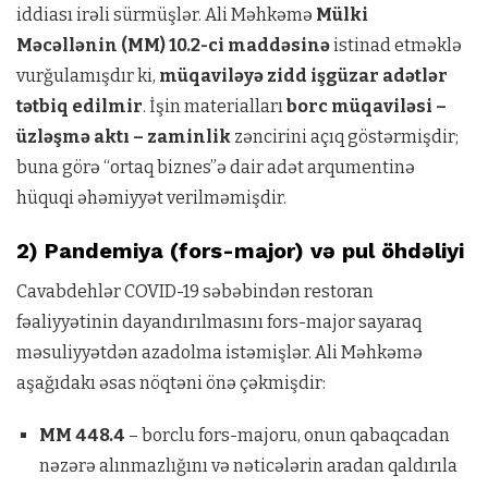
iddiası irəli sürmüşlər. Ali Məhkəmə
Mülki
Məcəllənin (MM) 10.2-ci maddəsinə
istinad etməklə
vurğulamışdır ki,
müqaviləyə zidd işgüzar adətlər
tətbiq edilmir
. İşin materialları
borc müqaviləsi –
üzləşmə aktı – zaminlik
zəncirini açıq göstərmişdir;
buna görə “ortaq biznes”ə dair adət arqumentinə
hüquqi əhəmiyyət verilməmişdir.
2) Pandemiya (fors-major) və pul öhdəliyi
Cavabdehlər COVID-19 səbəbindən restoran
fəaliyyətinin dayandırılmasını fors-major sayaraq
məsuliyyətdən azadolma istəmişlər. Ali Məhkəmə
aşağıdakı əsas nöqtəni önə çəkmişdir:
MM 448.4
– borclu fors-majoru, onun qabaqcadan
nəzərə alınmazlığını və nəticələrin aradan qaldırıla