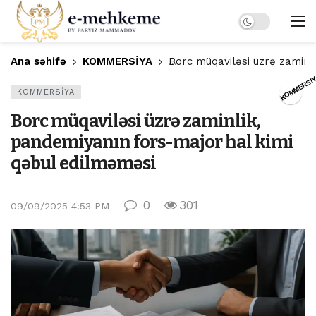
Dark mode
Ana səhifə
KOMMERSİYA
Borc müqaviləsi üzrə zaminl
KOMMERSİ
KOMMERSİYA
Borc müqaviləsi üzrə zaminlik,
pandemiyanın fors-major hal kimi
qəbul edilməməsi
0
301
09/09/2025 4:53 PM