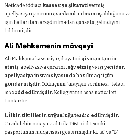
Nəticədə iddiaçı
kassasiya şikayəti
vermiş,
apellyasiya qərarının
əsaslandırılmamış
olduğunu və
işin halları tam araşdırılmadan qənaətə gəlindiyini
bildirmişdir.
Ali Məhkəmənin mövqeyi
Ali Məhkəmə kassasiya şikayətini
qismən təmin
etmiş
, apellyasiya qərarını
ləğv etmiş
və işi
yenidən
apellyasiya instansiyasında baxılmaq üçün
göndərmişdir
. İddiaçının “arayışın verilməsi” tələbi
isə
rədd edilmişdir
. Kollegiyanın əsas nəticələri
bunlardır:
1. İlkin tikililərin uyğunluğu təsdiq edilmişdir.
Cavabdehin müayinə aktı ilə 1961-ci il texniki
pasportunun müqayisəsi göstərmişdir ki, “A” və “B”