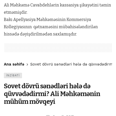
Ali Məhkəmə Cavabdehlərin kassasiya şikayətini təmin
etməmişdir.
Bakı Apellyasiya Məhkəməsinin Kommersiya
Kollegiyasının qətnaməsini mübahisələndirilən
hissədə dəyişdirilmədən saxlamışdır.
Ana səhifə
Sovet dövrü sənədləri hələ də qüvvədədirm
İNZİBATİ
Sovet dövrü sənədləri hələ də
qüvvədədirmi? Ali Məhkəmənin
mühüm mövqeyi