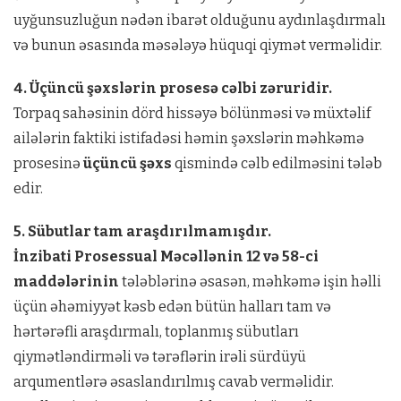
uyğunsuzluğun nədən ibarət olduğunu aydınlaşdırmalı
və bunun əsasında məsələyə hüquqi qiymət verməlidir.
4. Üçüncü şəxslərin prosesə cəlbi zəruridir.
Torpaq sahəsinin dörd hissəyə bölünməsi və müxtəlif
ailələrin faktiki istifadəsi həmin şəxslərin məhkəmə
prosesinə
üçüncü şəxs
qismində cəlb edilməsini tələb
edir.
5. Sübutlar tam araşdırılmamışdır.
İnzibati Prosessual Məcəllənin 12 və 58-ci
maddələrinin
tələblərinə əsasən, məhkəmə işin həlli
üçün əhəmiyyət kəsb edən bütün halları tam və
hərtərəfli araşdırmalı, toplanmış sübutları
qiymətləndirməli və tərəflərin irəli sürdüyü
arqumentlərə əsaslandırılmış cavab verməlidir.