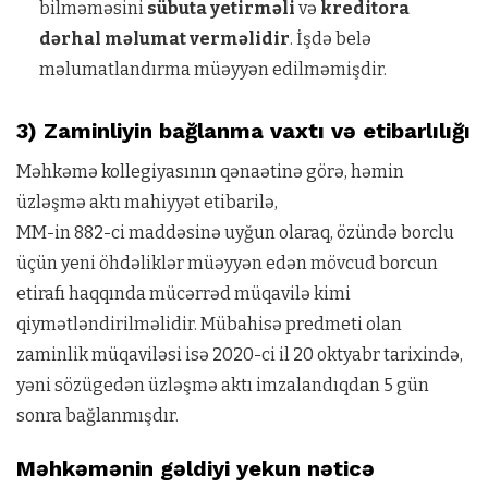
bilməməsini
sübuta yetirməli
və
kreditora
dərhal məlumat verməlidir
. İşdə belə
məlumatlandırma müəyyən edilməmişdir.
3) Zaminliyin bağlanma vaxtı və etibarlılığı
Məhkəmə kollegiyasının qənaətinə görə, həmin
üzləşmə aktı mahiyyət etibarilə,
MM-in 882-ci maddəsinə uyğun olaraq, özündə borclu
üçün yeni öhdəliklər müəyyən edən mövcud borcun
etirafı haqqında mücərrəd müqavilə kimi
qiymətləndirilməlidir. Mübahisə predmeti olan
zaminlik müqaviləsi isə 2020-ci il 20 oktyabr tarixində,
yəni sözügedən üzləşmə aktı imzalandıqdan 5 gün
sonra bağlanmışdır.
Məhkəmənin gəldiyi yekun nəticə