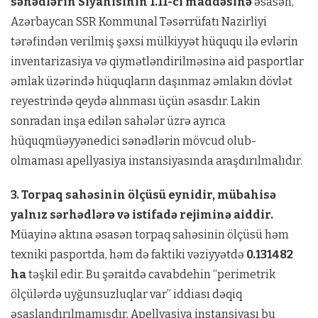
sənədlərin Siyahısının
1.11-ci maddəsinə
əsasən,
Azərbaycan SSR Kommunal Təsərrüfatı Nazirliyi
tərəfindən verilmiş şəxsi mülkiyyət hüququ ilə evlərin
inventarizasiya və qiymətləndirilməsinə aid pasportlar
əmlak üzərində hüquqların daşınmaz əmlakın dövlət
reyestrində qeydə alınması üçün əsasdır. Lakin
sonradan inşa edilən sahələr üzrə ayrıca
hüquqmüəyyənedici sənədlərin mövcud olub-
olmaması apellyasiya instansiyasında araşdırılmalıdır.
3. Torpaq sahəsinin ölçüsü eynidir, mübahisə
yalnız sərhədlərə və istifadə rejiminə aiddir.
Müayinə aktına əsasən torpaq sahəsinin ölçüsü həm
texniki pasportda, həm də faktiki vəziyyətdə
0.131482
ha
təşkil edir. Bu şəraitdə cavabdehin “perimetrik
ölçülərdə uyğunsuzluqlar var” iddiası dəqiq
əsaslandırılmamışdır. Apellyasiya instansiyası bu