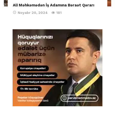
Ali Məhkəmədən İş Adamına Bəraət Qərarı
Noyabr 20, 2024
181