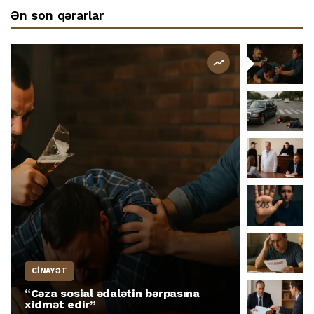
Ən son qərarlar
CİNAYƏT
CİNAYƏT
“Cəza sosial ədalətin bərpasına
Yol-nəql
xidmət edir”
məsuliyy