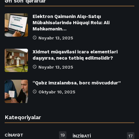
Ən son qərarlar
Elektron Qaimənin Alqı-Satqı
Mübahisələrində Hüquqi Rolu: Ali
Məhkəmənin…
Noyabr 13, 2025
Xidmət müqaviləsi icarə elementləri
daşıyırsa, necə tətbiq edilməlidir?
Noyabr 13, 2025
“Qəbz imzalanıbsa, borc mövcuddur”
Oktyabr 10, 2025
Kateqoriyalar
CİNAYƏT
19
İNZİBATİ
17