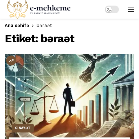
Dark mode
Ana səhifə
bəraət
Etiket:
bəraət
CİNAYƏT