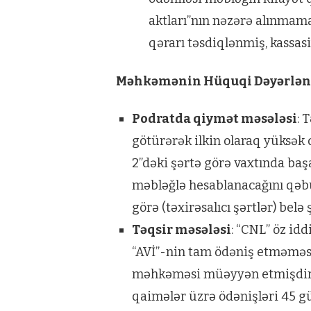
aktları”nın nəzərə alınmam
qərarı təsdiqlənmiş, kassas
Məhkəmənin Hüquqi Dəyərlən
Podratda qiymət məsələsi
: 
götürərək ilkin olaraq yüksək q
2”dəki şərtə görə vaxtında baş
məbləğlə hesablanacağını qəbu
görə (təxirəsalıcı şərtlər) bel
Təqsir məsələsi
: “CNL” öz id
“AVİ”-nin tam ödəniş etməməsi
məhkəməsi müəyyən etmişdir k
qaimələr üzrə ödənişləri 45 g