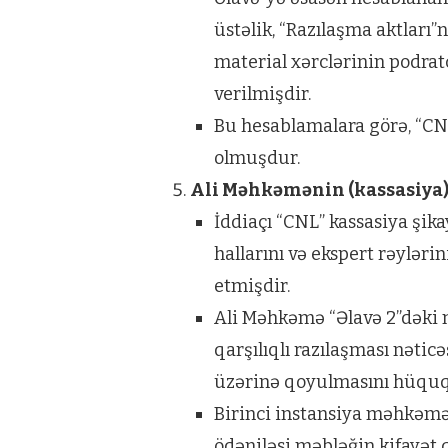
üstəlik, “Razılaşma aktları”
material xərclərinin podrat
verilmişdir.
Bu hesablamalara görə, “CN
olmuşdur.
Ali Məhkəmənin (kassasiya
İddiaçı “CNL” kassasiya şik
hallarını və ekspert rəylə
etmişdir.
Ali Məhkəmə “Əlavə 2”dəki m
qarşılıqlı razılaşması nətic
üzərinə qoyulmasını hüquqi
Birinci instansiya məhkəmə
ödəniləsi məbləğin kifayət 