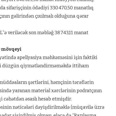
nda sifarişçinin ödədiyi 330 470,50 manatlıq
çının gəlirindən çıxılmalı olduğuna qərar
L”ə veriləcək son məbləğ 38 743,11 manat
) mövqeyi
ayətində apellyasiya məhkəməsini işin faktiki
rini düzgün qiymətləndirməməkdə ittiham
üddəaların şərtlərini, həmçinin tərəflərin
əsində yaranan material xərclərinin podratçının
 cəhətdən əsaslı hesab etmişdir.
sinin nəticələri dəyişdirilməklə (müqavilə üzrə
qədər şişirdilmiş olması, eləcə də “Razılaşma