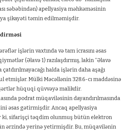
ası səbəbindən) apellyasiya məhkəməsinin
iya şikayəti təmin edilməmişdir.
dirməsi
Tərəflər işlərin vaxtında və tam icrasını əsas
iymətlər (Əlavə 1) razılaşdırmış, lakin “Əlavə
a çatdırılmayacağı halda işlərin daha aşağı
l etmişlər. Mülki Məcəllənin 328.6-cı maddəsinə
ə şərtlər hüquqi qüvvəyə malikdir.
diasında podrat müqaviləsinin dayandırılmasında
ni əsas gətirmişdir. Ancaq apellyasiya
i, sifarişçi təqdim olunmuş bütün elektron
ün ərzində yerinə yetirmişdir. Bu, müqavilənin