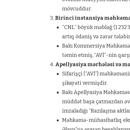
mövcuddur.
Birinci instansiya məhkəm
“CNL” böyük məbləğ (1 232 32
artıq ödəniş və zərər tələbi
Bakı Kommersiya Məhkəməsi 
təmin etmiş, “AVİ”-nin qarşı
Apellyasiya mərhələsi və 
Sifarişçi (“AVİ”) məhkəməni
şikayəti vermişdir.
Bakı Apellyasiya Məhkəməsi “
müddət başa çatmazdan əvvə
imzaladığı “Razılaşma aktla
Məhkəmə-mühasibatlıq ekspe
Əlavə”yə əsasən hesablanan