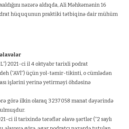
ldığını nəzərə aldıqda, Ali Məhkəmənin 16
 podrat hüququnun praktiki tətbiqinə dair mühüm
əlavələr
”) 2021-ci il 4 oktyabr tarixli podrat
eh (“AVİ”) üçün yol-təmir-tikinti, o cümlədən
sı işlərini yerinə yetirməyi öhdəsinə
rə görə ilkin olaraq 3 237 058 manat dəyərində
utulmuşdur.
1-ci il tarixində tərəflər əlavə şərtlər (“2 saylı
u əlavəyə görə, əgər podratçı nəzərdə tutulan