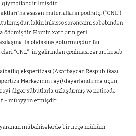
i qiymətləndirilmişdir.
 aktları”na əsasən materialların podratçı (“CNL”)
utulmuşdur, lakin inkasso sərəncamı səbəbindən
ına ödəmişdir. Həmin xərclərin geri
 razılaşma ilə öhdəsinə götürmüşdür. Bu
əri “CNL”-in gəlirindən çıxılması zəruri hesab
batlıq ekspertizası (Azərbaycan Respublikası
spertiza Mərkəzinin rəyi) dəyərləndirmə üçün
rəyi digər sübutlarla uzlaşdırmış və nəticədə
at – müəyyən etmişdir.
ə yaranan mübahisələrdə bir neçə mühüm