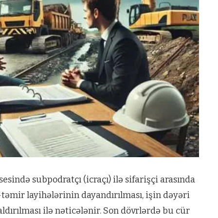
esində subpodratçı (icraçı) ilə sifarişçi arasında
təmir layihələrinin dayandırılması, işin dəyəri
aldırılması ilə nəticələnir. Son dövrlərdə bu cür