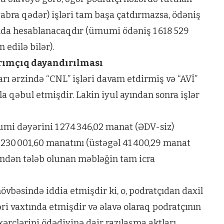
abra qədər) işləri tam başa çatdırmazsa, ödəniş
nda hesablanacaqdır (ümumi ödəniş 1 618 529
dilə bilər).
arımçıq dayandırılması
arı ərzində “CNL” işləri davam etdirmiş və “AVİ”
a qəbul etmişdir. Lakin iyul ayından sonra işlər
mi dəyərini 1 274 346,02 manat (ƏDV-siz)
 230 001,60 manatını (üstəgəl 41 400,29 manat
əfindən tələb olunan məbləğin tam icra
vbəsində iddia etmişdir ki, o, podratçıdan daxil
ri vaxtında etmişdir və əlavə olaraq podratçının
rclərini ödədiyinə dair razılaşma aktları