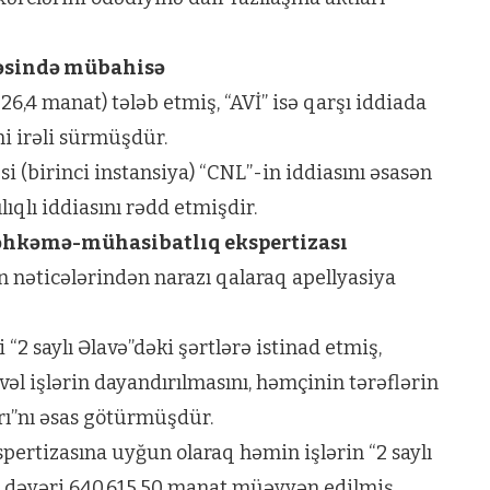
əsində mübahisə
6,4 manat) tələb etmiş, “AVİ” isə qarşı iddiada
ni irəli sürmüşdür.
(birinci instansiya) “CNL”-in iddiasını əsasən
lıqlı iddiasını rədd etmişdir.
məhkəmə-mühasibatlıq ekspertizası
n nəticələrindən narazı qalaraq apellyasiya
2 saylı Əlavə”dəki şərtlərə istinad etmiş,
l işlərin dayandırılmasını, həmçinin tərəflərin
rı”nı əsas götürmüşdür.
rtizasına uyğun olaraq həmin işlərin “2 saylı
 dəyəri 640 615,50 manat müəyyən edilmiş,