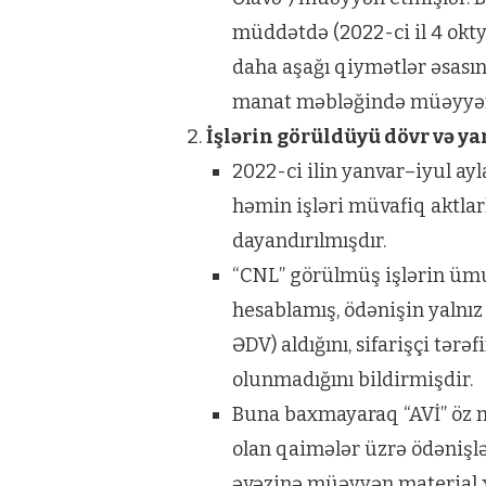
müddətdə (2022-ci il 4 okty
daha aşağı qiymətlər əsası
manat məbləğində müəyyən e
İşlərin görüldüyü dövr və y
2022-ci ilin yanvar–iyul ayl
həmin işləri müvafiq aktlarl
dayandırılmışdır.
“CNL” görülmüş işlərin ümu
hesablamış, ödənişin yalnız
ƏDV) aldığını, sifarişçi tər
olunmadığını bildirmişdir.
Buna baxmayaraq “AVİ” öz nö
olan qaimələr üzrə ödənişlə
əvəzinə müəyyən material xə