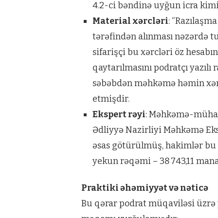
4.2-ci bəndinə uyğun icra kim
Material xərcləri
: “Razılaşma
tərəfindən alınması nəzərdə t
sifarişçi bu xərcləri öz hesab
qaytarılmasını podratçı yazılı
səbəbdən məhkəmə həmin xərcl
etmişdir.
Ekspert rəyi
: Məhkəmə-mühasi
Ədliyyə Nazirliyi Məhkəmə Ek
əsas götürülmüş, hakimlər bu 
yekun rəqəmi – 38 743,11 man
Praktiki əhəmiyyət və nəticə
Bu qərar podrat müqaviləsi üzr