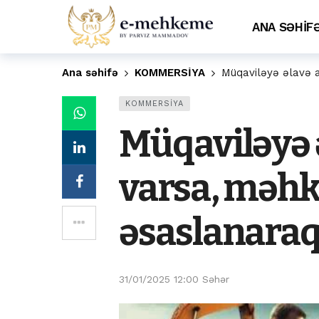
ANA SƏHİF
Ana səhifə
KOMMERSİYA
Müqaviləyə əlavə 
KOMMERSİYA
Müqaviləyə 
varsa, məhk
əsaslanaraq
31/01/2025 12:00 Səhər