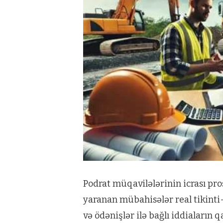
Podrat müqavilələrinin icrası pros
yaranan mübahisələr real tikinti-
və ödənişlər ilə bağlı iddiaların q