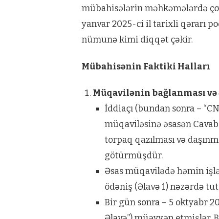
mübahisələrin məhkəmələrdə çoxa
yanvar 2025-ci il tarixli qərarı
nümunə kimi diqqət çəkir.
Mübahisənin Faktiki Halları
Müqavilənin bağlanması və 
İddiaçı (bundan sonra – “CNL
müqaviləsinə əsasən Cavabd
torpaq qazılması və daşınma
götürmüşdür.
Əsas müqavilədə həmin işlə
ödəniş (Əlavə 1) nəzərdə t
Bir gün sonra – 5 oktyabr 202
Əlavə”) müəyyən etmişlər. B