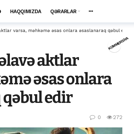
Ə
HAQQIMIZDA
QƏRARLAR
aktlar varsa, məhkəmə əsas onlara əsaslanaraq qəbul edir
KOMMERSİYA
əlavə aktlar
əmə əsas onlara
 qəbul edir
0
272