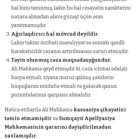
hal kimi tanınmış, lakin bu hal cinayətin xarakterini
nəzərə almadan əlavə güzəşt üçün əsas
yaratmamışdır.
Ağırlaşdırıcı hal mövcud deyildir.
Lakin təkrar inzibati məsuliyyət və sonrakı qəsdli
hərəkətsizlik cəzanın artırılmasını zəruri etmişdir.
Təyin olunmuş cəza məqsədəuyğundur.
Ali Məhkəmə qeyd etmişdir ki, cəza ictimai ədaləti
bərpa etməli, ziyana məruz qalmış şəxslərin
hüquqlarını müdafiə etməli və gələcək qanun
pozuntularının qarşısını almalıdır.
Nəticə etibarilə Ali Məhkəmə
kassasiya şikayətini
təmin etməmişdir
və
Sumqayıt Apellyasiya
Məhkəməsinin qərarını dəyişdirilmədən
saxlamışdır
.