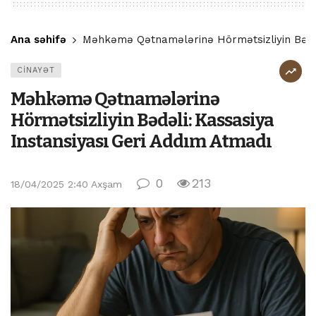
Ana səhifə
Məhkəmə Qətnamələrinə Hörmətsizliyin Bədəl
CİNAYƏT
Məhkəmə Qətnamələrinə
Hörmətsizliyin Bədəli: Kassasiya
Instansiyası Geri Addım Atmadı
0
213
18/04/2025 2:40 Axşam