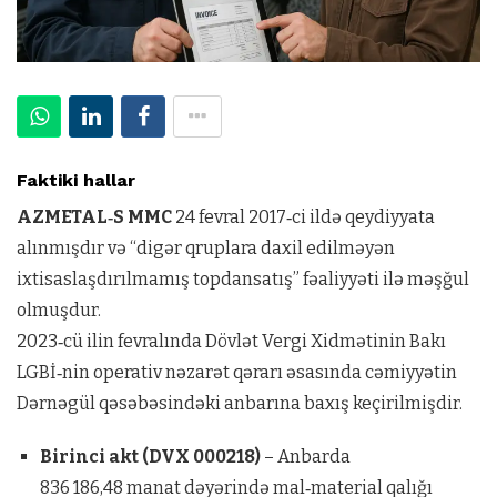
Faktiki hallar
AZMETAL‑S MMC
24 fevral 2017‑ci ildə qeydiyyata
alınmışdır və “digər qruplara daxil edilməyən
ixtisaslaşdırılmamış topdansatış” fəaliyyəti ilə məşğul
olmuşdur.
2023‑cü ilin fevralında Dövlət Vergi Xidmətinin Bakı
LGBİ‑nin operativ nəzarət qərarı əsasında cəmiyyətin
Dərnəgül qəsəbəsindəki anbarına baxış keçirilmişdir.
Birinci akt (DVX 000218)
– Anbarda
836 186,48 manat dəyərində mal‑material qalığı