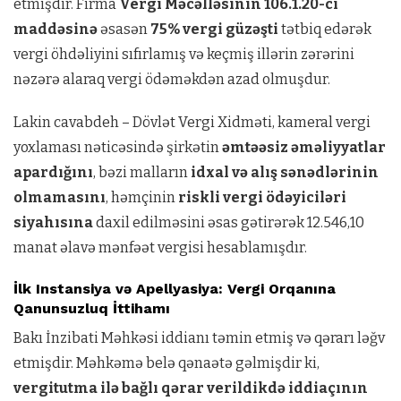
etmişdir. Firma
Vergi Məcəlləsinin 106.1.20-ci
maddəsinə
əsasən
75% vergi güzəşti
tətbiq edərək
vergi öhdəliyini sıfırlamış və keçmiş illərin zərərini
nəzərə alaraq vergi ödəməkdən azad olmuşdur.
Lakin cavabdeh – Dövlət Vergi Xidməti, kameral vergi
yoxlaması nəticəsində şirkətin
əmtəəsiz əməliyyatlar
apardığını
, bəzi malların
idxal və alış sənədlərinin
olmamasını
, həmçinin
riskli vergi ödəyiciləri
siyahısına
daxil edilməsini əsas gətirərək 12.546,10
manat əlavə mənfəət vergisi hesablamışdır.
İlk Instansiya və Apellyasiya: Vergi Orqanına
Qanunsuzluq İttihamı
Bakı İnzibati Məhkəsi iddianı təmin etmiş və qərarı ləğv
etmişdir. Məhkəmə belə qənaətə gəlmişdir ki,
vergitutma ilə bağlı qərar verildikdə iddiaçının