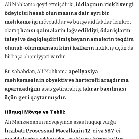
Ali Məhkəmə qeyd etmişdir ki,
iddiaçının riskli vergi
ödəyicisi hesab olunmasına dair ayrı bir
məhkəmə işi
mövcuddur və bu işə aid faktlar, konkret
olaraq
hansı qaimələrin ləğv edildiyi, ödənişlərin
taleyi və dəqiqləşdirilmiş bəyannamələrin təqdim
olunub-olunmaması kimi halların
indiki iş üçün də
birbaşa əhəmiyyəti vardır.
Bu səbəbdən, Ali Məhkəmə
apellyasiya
məhkəməsinin obyektiv və hərtərəfli araşdırma
aparmadığını
əsas gətirərək işi
təkrar baxılması
üçün geri qaytarmışdır.
Hüquqi Mövqe və Təhlil:
Ali Məhkəmənin mövqeyində əsas hüquqi vurğu
İnzibati Prosessual Məcəllənin 12-ci və 58.7-ci