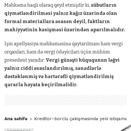
Məhkəmə haqlı olaraq qeyd etmişdir ki,
sübutların
qiymətləndirilməsi yalnız kağız üzərində olan
formal materiallara əsasən deyil, faktların
mahiyyətinin kəsişməsi üzərindən aparılmalıdır.
İşin apellyasiya məhkəməsinə qaytarılması həm vergi
orqanları, həm də vergi ödəyiciləri üçün mühüm
presedent yaradır:
Vergi güzəşti hüququnun ləğvi
yalnız ciddi əsaslandırılmış, sənədlərlə
dəstəklənmiş və hərtərəfli qiymətləndirilmiş
qərarla həyata keçirilməlidir.
Ana səhifə
Kreditor–borclu çəkişməsində yeni istiqamət:
KOMMERSİ