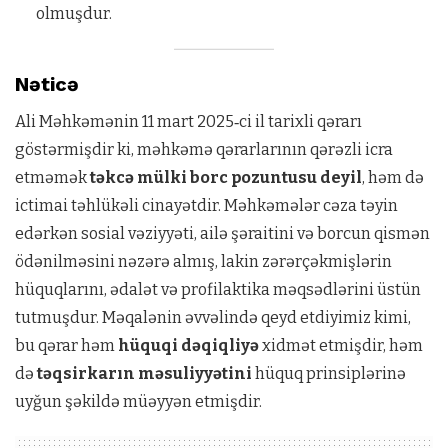
olmuşdur.
Nəticə
Ali Məhkəmənin 11 mart 2025‑ci il tarixli qərarı
göstərmişdir ki, məhkəmə qərarlarının qərəzli icra
etməmək
təkcə mülki borc pozuntusu deyil
, həm də
ictimai təhlükəli cinayətdir. Məhkəmələr cəza təyin
edərkən sosial vəziyyəti, ailə şəraitini və borcun qismən
ödənilməsini nəzərə almış, lakin zərərçəkmişlərin
hüquqlarını, ədalət və profilaktika məqsədlərini üstün
tutmuşdur. Məqalənin əvvəlində qeyd etdiyimiz kimi,
bu qərar həm
hüquqi dəqiqliyə
xidmət etmişdir, həm
də
təqsirkarın məsuliyyətini
hüquq prinsiplərinə
uyğun şəkildə müəyyən etmişdir.