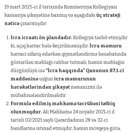
19 mart 2025‑ci il tarixində Kommersiya Kollegiyası
kassasiya şikayətinə baxmış və aşağıdakı
üç strateji
nəticə
çıxarmışdır:
İcra icraatı ön plandadır.
Kollegiya təsbit etmişdir
ki, açıq hərrac hələ keçirilməmişdir.
İcra məmuru
hərracı sifariş edərkən qiymətləndirmə hesabatında
göstərilən məbləği rəhbər tutmalı, həmin məbləğin
düzgünlüyü isə
“İcra haqqında” Qanunun 87.1‑ci
maddəsinə
uyğun
icra məmurunun
hərəkətlərindən şikayət
mexanizmi ilə
mübahisələndirilməlidir.
Formulə edilmiş məhkəmə təcrübəsi tətbiq
olunmuşdur.
Ali Məhkəmə 24 noyabr 2021‑ci il
tarixli 02/2021 saylı Qərardadının 28 və 32‑ci
bəndlərinə istinad etmişdir; həmin mövqeyə görə,