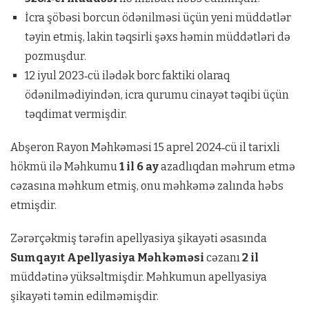
İcra şöbəsi borcun ödənilməsi üçün yeni müddətlər
təyin etmiş, lakin təqsirli şəxs həmin müddətləri də
pozmuşdur.
12 iyul 2023‑cü ilədək borc faktiki olaraq
ödənilmədiyindən, icra qurumu cinayət təqibi üçün
təqdimat vermişdir.
Abşeron Rayon Məhkəməsi 15 aprel 2024‑cü il tarixli
hökmü ilə Məhkumu
1 il 6 ay
azadlıqdan məhrum etmə
cəzasına məhkum etmiş, onu məhkəmə zalında həbs
etmişdir.
Zərərçəkmiş tərəfin apellyasiya şikayəti əsasında
Sumqayıt Apellyasiya Məhkəməsi
cəzanı
2 il
müddətinə yüksəltmişdir. Məhkumun apellyasiya
şikayəti təmin edilməmişdir.