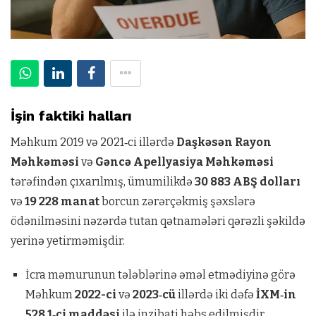
İşin faktiki halları
Məhkum 2019 və 2021‑ci illərdə
Daşkəsən Rayon
Məhkəməsi
və
Gəncə Apellyasiya Məhkəməsi
tərəfindən çıxarılmış, ümumilikdə
30 883 ABŞ dolları
və
19 228 manat
borcun zərərçəkmiş şəxslərə
ödənilməsini nəzərdə tutan qətnamələri qərəzli şəkildə
yerinə yetirməmişdir.
İcra məmurunun tələblərinə əməl etmədiyinə görə
Məhkum
2022-ci
və
2023‑cü
illərdə iki dəfə
İXM‑in
528.1‑ci maddəsi
ilə inzibati həbs edilmişdir.