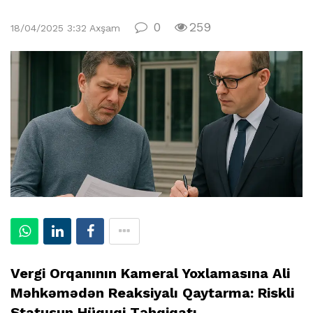
0
259
18/04/2025 3:32 Axşam
Vergi Orqanının Kameral Yoxlamasına Ali
Məhkəmədən Reaksiyalı Qaytarma: Riskli
Statusun Hüquqi Təhqiqatı