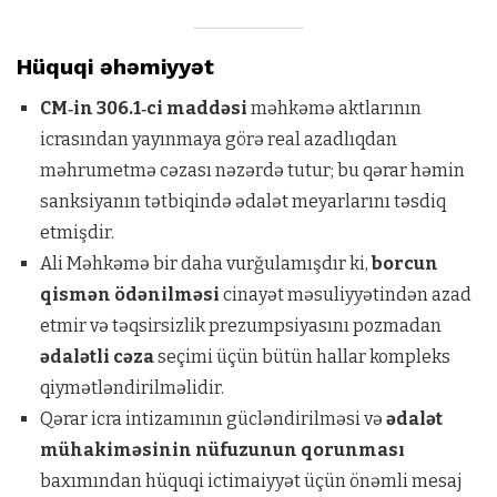
Hüquqi əhəmiyyət
CM‑in 306.1‑ci maddəsi
məhkəmə aktlarının
icrasından yayınmaya görə real azadlıqdan
məhrumetmə cəzası nəzərdə tutur; bu qərar həmin
sanksiyanın tətbiqində ədalət meyarlarını təsdiq
etmişdir.
Ali Məhkəmə bir daha vurğulamışdır ki,
borcun
qismən ödənilməsi
cinayət məsuliyyətindən azad
etmir və təqsirsizlik prezumpsiyasını pozmadan
ədalətli cəza
seçimi üçün bütün hallar kompleks
qiymətləndirilməlidir.
Qərar icra intizamının gücləndirilməsi və
ədalət
mühakiməsinin nüfuzunun qorunması
baxımından hüquqi ictimaiyyət üçün önəmli mesaj