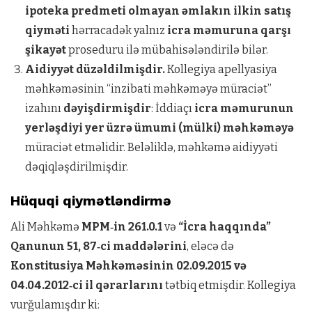
ipoteka predmeti olmayan əmlakın ilkin satış
qiyməti
hərracadək yalnız
icra məmuruna qarşı
şikayət
proseduru ilə mübahisələndirilə bilər.
Aidiyyət düzəldilmişdir.
Kollegiya apellyasiya
məhkəməsinin “inzibati məhkəməyə müraciət”
izahını
dəyişdirmişdir
: İddiaçı
icra məmurunun
yerləşdiyi yer üzrə ümumi (mülki) məhkəməyə
müraciət etməlidir. Beləliklə, məhkəmə aidiyyəti
dəqiqləşdirilmişdir.
Hüquqi qiymətləndirmə
Ali Məhkəmə
MPM‑in 261.0.1
və
“İcra haqqında”
Qanunun 51, 87‑ci maddələrini
, eləcə də
Konstitusiya Məhkəməsinin 02.09.2015 və
04.04.2012‑ci il qərarlarını
tətbiq etmişdir. Kollegiya
vurğulamışdır ki: