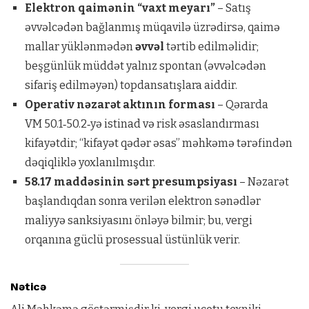
Elektron qaimənin “vaxt meyarı”
– Satış
əvvəlcədən bağlanmış müqavilə üzrədirsə, qaimə
mallar yüklənmədən
əvvəl
tərtib edilməlidir;
beşgünlük müddət yalnız spontan (əvvəlcədən
sifariş edilməyən) topdansatışlara aiddir.
Operativ nəzarət aktının forması
– Qərarda
VM 50.1‑50.2‑yə istinad və risk əsaslandırması
kifayətdir; “kifayət qədər əsas” məhkəmə tərəfindən
dəqiqliklə yoxlanılmışdır.
58.17 maddəsinin sərt presumpsiyası
– Nəzarət
başlandıqdan sonra verilən elektron sənədlər
maliyyə sanksiyasını önləyə bilmir; bu, vergi
orqanına güclü prosessual üstünlük verir.
Nəticə