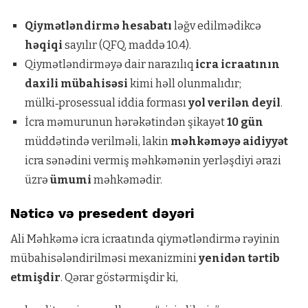
Qiymətləndirmə hesabatı
ləğv edilmədikcə
həqiqi
sayılır (QFQ, maddə 10.4).
Qiymətləndirməyə dair narazılıq
icra icraatının
daxili mübahisəsi
kimi həll olunmalıdır;
mülki‑prosessual iddia forması
yol verilən deyil
.
İcra məmurunun hərəkətindən şikayət
10 gün
müddətində verilməli, lakin
məhkəməyə aidiyyət
icra sənədini vermiş məhkəmənin yerləşdiyi ərazi
üzrə
ümumi
məhkəmədir.
Nəticə və presedent dəyəri
Ali Məhkəmə icra icraatında qiymətləndirmə rəyinin
mübahisələndirilməsi mexanizmini
yenidən tərtib
etmişdir
. Qərar göstərmişdir ki,