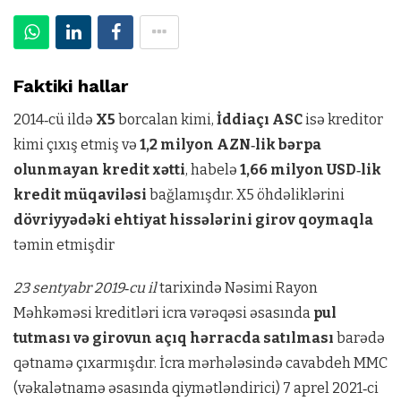
Faktiki hallar
2014‑cü ildə
X5
borcalan kimi,
İddiaçı ASC
isə kreditor
kimi çıxış etmiş və
1,2 milyon AZN‑lik bərpa
olunmayan kredit xətti
, habelə
1,66 milyon USD‑lik
kredit müqaviləsi
bağlamışdır. X5 öhdəliklərini
dövriyyədəki ehtiyat hissələrini girov qoymaqla
təmin etmişdir
23 sentyabr 2019‑cu il
tarixində Nəsimi Rayon
Məhkəməsi kreditləri icra vərəqəsi əsasında
pul
tutması və girovun açıq hərracda satılması
barədə
qətnamə çıxarmışdır. İcra mərhələsində cavabdeh MMC
(vəkalətnamə əsasında qiymətləndirici) 7 aprel 2021‑ci