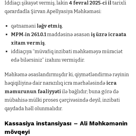
İddiaçı şikayət vermiş, lakin
4 fevral 2025‑ci il
tarixli
qərardadla Şirvan Apellyasiya Məhkəməsi:
qətnaməni
ləğv etmiş
,
MPM‑in 261.0.1
maddəsinə əsasən
iş üzrə icraata
xitam vermiş
,
iddiaçıya “müvafiq inzibati məhkəməyə müraciət
edə bilərsiniz” izahını vermişdir.
Məhkəmə əsaslandırmışdır ki, qiymətləndirmə rəyinin
həqiqiliyinə dair narazılıq icra mərhələsində
icra
məmurunun fəaliyyəti
ilə bağlıdır; buna görə də
mübahisə mülki proses çərçivəsində deyil, inzibati
qaydada həll olunmalıdır.
Kassasiya instansiyası – Ali Məhkəmənin
mövqeyi