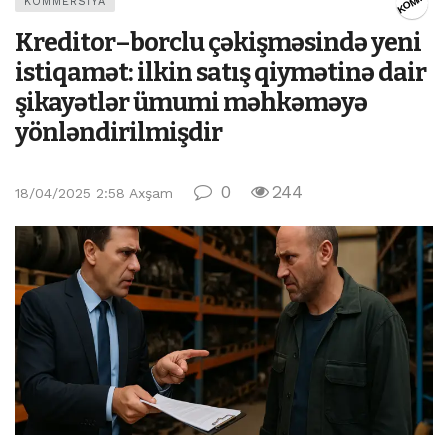
KOMMERSİYA
Kreditor–borclu çəkişməsində yeni
istiqamət: ilkin satış qiymətinə dair
şikayətlər ümumi məhkəməyə
yönləndirilmişdir
0
244
18/04/2025 2:58 Axşam