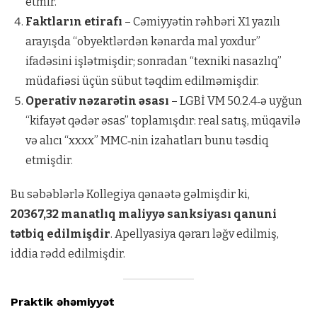
etmir.
Faktların etirafı
– Cəmiyyətin rəhbəri X1 yazılı
arayışda “obyektlərdən kənarda mal yoxdur”
ifadəsini işlətmişdir; sonradan “texniki nasazlıq”
müdafiəsi üçün sübut təqdim edilməmişdir.
Operativ nəzarətin əsası
– LGBİ VM 50.2.4‑ə uyğun
“kifayət qədər əsas” toplamışdır: real satış, müqavilə
və alıcı “xxxx” MMC‑nin izahatları bunu təsdiq
etmişdir.
Bu səbəblərlə Kollegiya qənaətə gəlmişdir ki,
20367,32 manatlıq maliyyə sanksiyası qanuni
tətbiq edilmişdir
. Apellyasiya qərarı ləğv edilmiş,
iddia rədd edilmişdir.
Praktik əhəmiyyət