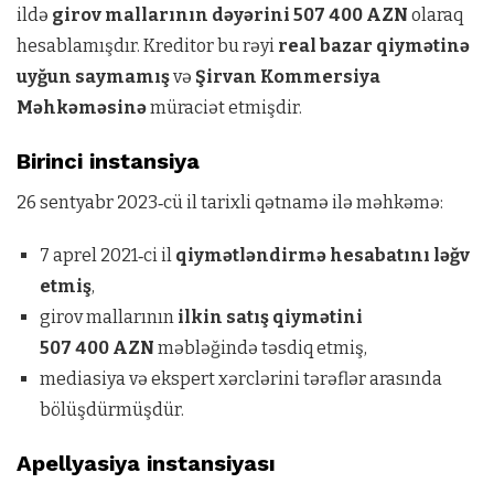
ildə
girov mallarının dəyərini 507 400 AZN
olaraq
hesablamışdır. Kreditor bu rəyi
real bazar qiymətinə
uyğun saymamış
və
Şirvan Kommersiya
Məhkəməsinə
müraciət etmişdir.
Birinci instansiya
26 sentyabr 2023‑cü il tarixli qətnamə ilə məhkəmə:
7 aprel 2021‑ci il
qiymətləndirmə hesabatını ləğv
etmiş
,
girov mallarının
ilkin satış qiymətini
507 400 AZN
məbləğində təsdiq etmiş,
mediasiya və ekspert xərclərini tərəflər arasında
bölüşdürmüşdür.
Apellyasiya instansiyası