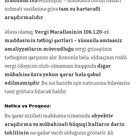
maddələrinə
edilmişdir – məhkəmə bütün halları
xidməti vəzifəsinə görə
tam və hərtərəfli
araşdırmalıdır
.
Əlavə olaraq,
Vergi Məcəlləsinin 106.1.20-ci
maddəsinin tətbiqi şərtləri – xüsusilə əmtəəsiz
əməliyyatların mövcudluğu
vergi güzəştinin
tətbiqinin qarşısını alır. Bununla belə, iddiaçının riskli
vergi ödəyicisi olub-olmaması haqqında
digər
mübahisə üzrə yekun qərar hələ qəbul
edilməmişdir
. Bu isə hazırkı işin nəticəsinə bilavasitə
təsir göstərə biləcək haldır.
Nəticə və Proqnoz:
Bu qərar inzibati məhkəmə icraatında
obyektiv
araşdırma və mübahisəli hüquqi halların dərin
təhlilinin
nə qədər vacib olduğunu göstərir. Ali