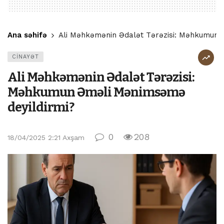
Ana səhifə
Ali Məhkəmənin Ədalət Tərəzisi: Məhkumun 
CİNAYƏT
Ali Məhkəmənin Ədalət Tərəzisi:
Məhkumun Əməli Mənimsəmə
deyildirmi?
0
208
18/04/2025 2:21 Axşam