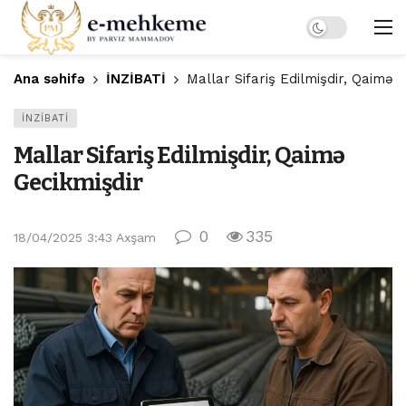
Dark mode
Ana səhifə
İNZİBATİ
Mallar Sifariş Edilmişdir, Qaimə 
İNZİBATİ
Mallar Sifariş Edilmişdir, Qaimə
Gecikmişdir
0
335
18/04/2025 3:43 Axşam