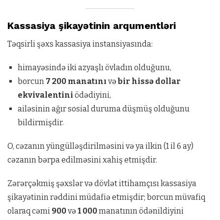
Kassasiya şikayətinin arqumentləri
Təqsirli şəxs kassasiya instansiyasında:
himayəsində iki azyaşlı övladın olduğunu,
borcun
7 200 manatını
və
bir hissə dollar
ekvivalentini
ödədiyini,
ailəsinin ağır sosial duruma düşmüş olduğunu
bildirmişdir.
O, cəzanın yüngülləşdirilməsini və ya ilkin (1 il 6 ay)
cəzanın bərpa edilməsini xahiş etmişdir.
Zərərçəkmiş şəxslər və dövlət ittihamçısı kassasiya
şikayətinin rəddini müdafiə etmişdir; borcun müvafiq
olaraq cəmi
900
və
1 000
manatının ödənildiyini