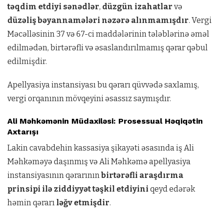
təqdim etdiyi sənədlər
,
düzgün izahatlar
və
düzəliş bəyannamələri nəzərə alınmamışdır
. Vergi
Məcəlləsinin 37 və 67-ci maddələrinin tələblərinə əməl
edilmədən, birtərəfli və əsaslandırılmamış qərar qəbul
edilmişdir.
Apellyasiya instansiyası bu qərarı qüvvədə saxlamış,
vergi orqanının mövqeyini əsassız saymışdır.
Ali Məhkəmənin Müdaxiləsi: Prosessual Həqiqətin
Axtarışı
Lakin cavabdehin kassasiya şikayəti əsasında iş Ali
Məhkəməyə daşınmış və Ali Məhkəmə apellyasiya
instansiyasının qərarının
birtərəfli araşdırma
prinsipi ilə ziddiyyət təşkil etdiyini
qeyd edərək
həmin qərarı
ləğv etmişdir
.