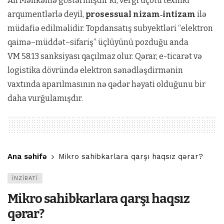
Ali Məhkəmə göstərmişdir ki, vergi uçotu texniki
arqumentlərlə deyil,
prosessual nizam‑intizam
ilə
müdafiə edilməlidir. Topdansatış subyektləri “elektron
qaimə–müddət–sifariş” üçlüyünü pozduğu anda
VM 58.13 sanksiyası qaçılmaz olur. Qərar, e-ticarət və
logistika dövründə elektron sənədləşdirmənin
vaxtında aparılmasının nə qədər həyati olduğunu bir
daha vurğulamışdır.
Ana səhifə
Mikro sahibkarlara qarşı haqsız qərar?
İNZİBATİ
Mikro sahibkarlara qarşı haqsız
qərar?