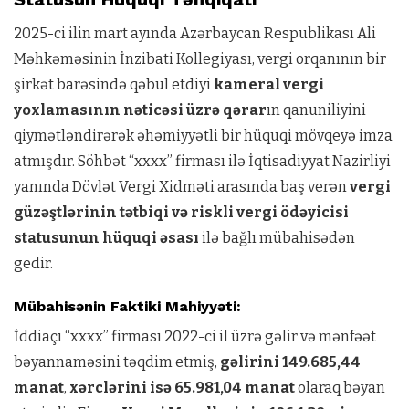
2025-ci ilin mart ayında Azərbaycan Respublikası Ali
Məhkəməsinin İnzibati Kollegiyası, vergi orqanının bir
şirkət barəsində qəbul etdiyi
kameral vergi
yoxlamasının nəticəsi üzrə qərar
ın qanuniliyini
qiymətləndirərək əhəmiyyətli bir hüquqi mövqeyə imza
atmışdır. Söhbət “xxxx” firması ilə İqtisadiyyat Nazirliyi
yanında Dövlət Vergi Xidməti arasında baş verən
vergi
güzəştlərinin tətbiqi və riskli vergi ödəyicisi
statusunun hüquqi əsası
ilə bağlı mübahisədən
gedir.
Mübahisənin Faktiki Mahiyyəti:
İddiaçı “xxxx” firması 2022-ci il üzrə gəlir və mənfəət
bəyannaməsini təqdim etmiş,
gəlirini 149.685,44
manat
,
xərclərini isə 65.981,04 manat
olaraq bəyan