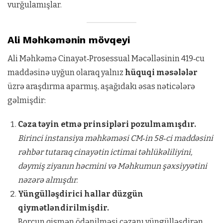
vurğulamışlar.
Ali Məhkəmənin mövqeyi
Ali Məhkəmə Cinayət‑Prosessual Məcəlləsinin 419‑cu
maddəsinə uyğun olaraq yalnız
hüquqi məsələlər
üzrə araşdırma aparmış, aşağıdakı əsas nəticələrə
gəlmişdir:
Cəza təyin etmə prinsipləri pozulmamışdır.
Birinci instansiya məhkəməsi CM‑in 58‑ci maddəsini
rəhbər tutaraq cinayətin ictimai təhlükəliliyini,
dəymiş ziyanın həcmini və Məhkumun şəxsiyyətini
nəzərə almışdır.
Yüngülləşdirici hallar düzgün
qiymətləndirilmişdir.
Borcun qismən ödənilməsi cəzanı yüngülləşdirən