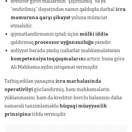
kreditor girov mallarının “şişirdilmiş” və ya
“endirilmiş” dəyərindən narazı qaldıqda dərhal
icra
məmuruna qarşı şikayət
yoluna müraciət
etməlidir;
qiymətləndirmənin iptali üçün
mülki iddia
qaldırmaq
prosessor uyğunsuzluğu
yaradır;
aidiyyət barədə yanlış izahatlar məhkəmələrarası
kompetensiya toqquşmalarını
artırır, buna görə
Ali Məhkəmə aydın istiqamət vermişdir.
Tətbiq edilən yanaşma
icra mərhələsində
operativliyi
gücləndirmiş, həm məhkəmələrin
yüklənməsini, həm də kreditor‑borclu balansını daha
səmərəli tənzimləməklə
hüquqi müəyyənlik
prinsipinə
töhfə vermişdir.