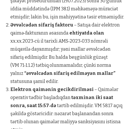
şikayət prosedurundan (19.07.2023) sonra 30 günlük
iddia müddətində (İPM 38.1) məhkəməyə müraciət
etmişdir; lakin bu, işin mahiyyətinə təsir etməmişdir.
Əvvəlcədən sifariş faktoru
– Satışa dair elektron
qaimə‑fakturanın əsasında
ehtiyatda olan
xx.xx.2023‑cü il tarixli AMS‑2023‑033 nömrəli
müqavilə dayanmışdır; yəni mallar əvvəlcədən
sifariş edilmişdir. Bu halda beşgünlük güzəşt
(VM 71‑1.1.2) tətbiq olunmamalıdır, çünki norma
yalnız
“əvvəlcədən sifariş edilməyən mallar”
statusuna şamil edilir.
Elektron qaimənin gecikdirilməsi
– Qaimələr
operativ tədbir başladıqdan
təxminən iki saat
sonra, saat 15:57‑də
tərtib edilmişdir. VM 58.17 açıq
şəkildə göstəricidir: nəzarət başlanandan sonra
tərtib olunan qaimələr maliyyə sanksiyasını istisna