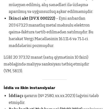
müəyyən edilmiş, alış sənədləri ilə üzləşmə
aparılmış və uyğunsuzluq aşkar edilməmişdir.
İkinci akt (DVX 000222)
– Eyni anbardan
203 673,23 manatlıq metal məhsulu elektron
qaimə‑faktura tərtib edilmədən satılmışdır. Bu
hərəkət Vergi Məcəlləsinin 16.1.11‑6 və 71‑1‑ci
maddələrini pozmuşdur.
LGBİ 20 373,32 manat (satış qiymətinin 10 faizi)
məbləğində maliyyə sanksiyası tətbiq etmişdir
(VM, 58.13).
İddia və ilkin instansiyalar
İddiaçı
qərarın (№ 2580, xx.xx.2023) ləğvini tələb
etmişdir.