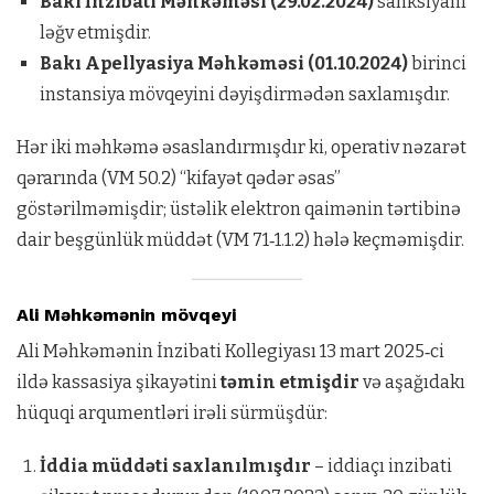
Bakı İnzibati Məhkəməsi (29.02.2024)
sanksiyanı
ləğv etmişdir.
Bakı Apellyasiya Məhkəməsi (01.10.2024)
birinci
instansiya mövqeyini dəyişdirmədən saxlamışdır.
Hər iki məhkəmə əsaslandırmışdır ki, operativ nəzarət
qərarında (VM 50.2) “kifayət qədər əsas”
göstərilməmişdir; üstəlik elektron qaimənin tərtibinə
dair beşgünlük müddət (VM 71‑1.1.2) hələ keçməmişdir.
Ali Məhkəmənin mövqeyi
Ali Məhkəmənin İnzibati Kollegiyası 13 mart 2025‑ci
ildə kassasiya şikayətini
təmin etmişdir
və aşağıdakı
hüquqi arqumentləri irəli sürmüşdür:
İddia müddəti saxlanılmışdır
– iddiaçı inzibati