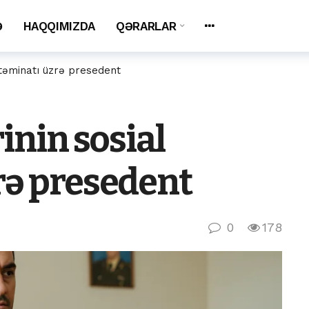
Ə
HAQQIMIZDA
QƏRARLAR
l təminatı üzrə presedent
rinin sosial
rə presedent
0
178