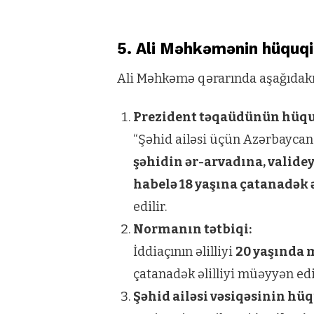
5. Ali Məhkəmənin hüquq
Ali Məhkəmə qərarında aşağıdakı
Prezident təqaüdünün hüquq
“Şəhid ailəsi üçün Azərbaycan
şəhidin ər-arvadına, valide
habelə 18 yaşına çatanadək 
edilir.
Normanın tətbiqi:
İddiaçının əlilliyi
20 yaşında
çatanadək əlilliyi müəyyən edi
Şəhid ailəsi vəsiqəsinin hü