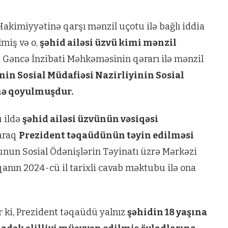
Hakimiyyətinə qarşı mənzil uçotu ilə bağlı iddia
lmiş və o,
şəhid ailəsi üzvü kimi mənzil
a Gəncə İnzibati Məhkəməsinin qərarı ilə mənzil
in Sosial Müdafiəsi Nazirliyinin Sosial
nə qoyulmuşdur.
 ildə
şəhid ailəsi üzvünün vəsiqəsi
naraq
Prezident təqaüdünün təyin edilməsi
unun Sosial Ödənişlərin Təyinatı üzrə Mərkəzi
rqanın 2024-cü il tarixli cavab məktubu ilə ona
 ki, Prezident təqaüdü yalnız
şəhidin 18 yaşına