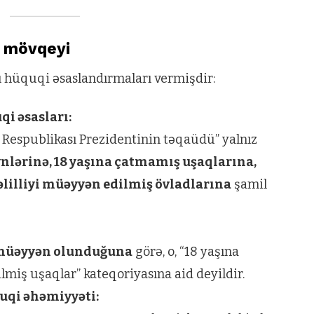
i mövqeyi
 hüquqi əsaslandırmaları vermişdir:
i əsasları:
 Respublikası Prezidentinin təqaüdü” yalnız
ynlərinə, 18 yaşına çatmamış uşaqlarına,
əlilliyi müəyyən edilmiş övladlarına
şamil
 müəyyən olunduğuna
görə, o, “18 yaşına
lmiş uşaqlar” kateqoriyasına aid deyildir.
quqi əhəmiyyəti: