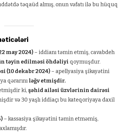
üddətdə təqaüd almış, onun vəfatı ilə bu hüquq
əticələri
22 may 2024)
– iddianı təmin etmiş, cavabdeh
n təyin edilməsi öhdəliyi
qoymuşdur.
i (10 dekabr 2024)
– apellyasiya şikayətini
iya qərarını
ləğv etmişdir.
tmişdir ki,
şəhid ailəsi üzvlərinin dairəsi
dir və 30 yaşlı iddiaçı bu kateqoriyaya daxil
)
– kassasiya şikayətini təmin etməmiş,
axlamışdır.