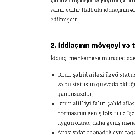
çatmamış və ya 18 yaşına çata
şamil edilir. Halbuki iddiaçının əl
edilmişdir.
2. İddiaçının mövqeyi və t
İddiaçı məhkəməyə müraciət edər
Onun
şəhid ailəsi üzvü statu
və bu statusun qüvvədə olduğ
qanunsuzdur;
Onun
əlilliyi faktı
şəhid ailə
normasının geniş təfsiri ilə “şə
uyğun olaraq daha geniş məna
Anası vəfat edənədək eyni tə