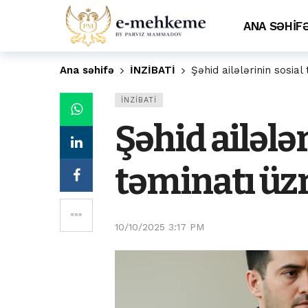
ANA SƏHİF
Ana səhifə
İNZİBATİ
Şəhid ailələrinin sosia
İNZİBATİ
Şəhid ailələ
təminatı üz
10/10/2025 3:17 PM