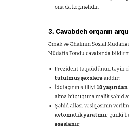
ona da keçməlidir.
3. Cavabdeh orqanın arqu
Əmək və Əhalinin Sosial Müdafiəsi
Müdafiə Fondu cavabında bildirmi
Prezident təqaüdünün təyin o
tutulmuş şəxslərə
aiddir;
İddiaçının əlilliyi
18 yaşından
alma hüququna malik şəhid ail
Şəhid ailəsi vəsiqəsinin veril
avtomatik yaratmır
, çünki b
əsaslanır
;