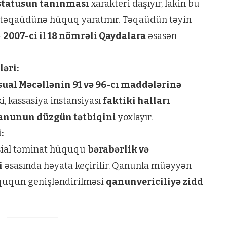
 statusun tanınması
xarakteri daşıyır, lakin bu
t təqaüdünə hüquq yaratmır. Təqaüdün təyin
—
2007-ci il 18 nömrəli Qaydalara
əsasən
əri:
sual Məcəllənin 91 və 96-cı maddələrinə
i, kassasiya instansiyası
faktiki halları
anunun düzgün tətbiqini
yoxlayır.
:
osial təminat hüququ
bərabərlik və
i
əsasında həyata keçirilir. Qanunla müəyyən
ququn genişləndirilməsi
qanunvericiliyə zidd