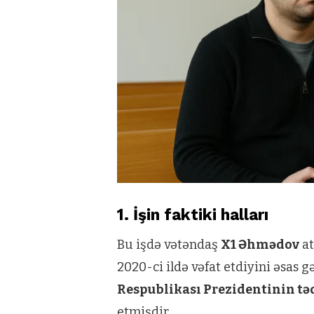
1. İşin faktiki halları
Bu işdə vətəndaş
X1 Əhmədov
at
2020-ci ildə vəfat etdiyini əsas g
Respublikası Prezidentinin t
etmişdir.