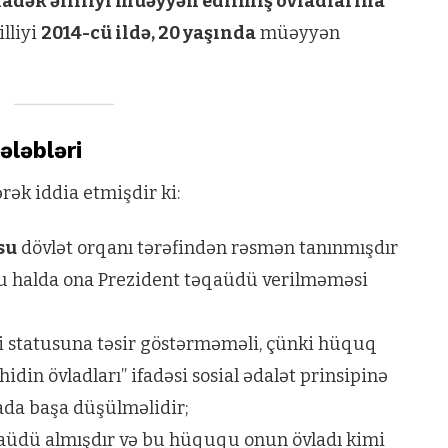
nadək əlilliyi müəyyən edilmiş övladlarına
illiyi
2014-cü ildə, 20 yaşında
müəyyən
ələbləri
ək iddia etmişdir ki:
su
dövlət orqanı tərəfindən rəsmən tanınmışdır
u halda ona Prezident təqaüdü verilməməsi
si statusuna təsir göstərməməli, çünki hüquq
hidin övladları” ifadəsi sosial ədalət prinsipinə
da başa düşülməlidir;
qaüdü almışdır və bu hüququ onun övladı kimi