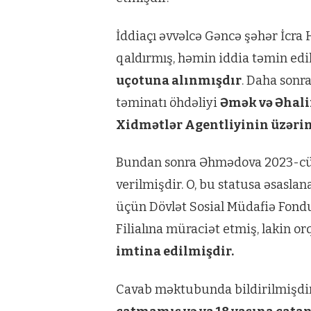
İddiaçı əvvəlcə Gəncə şəhər İcra 
qaldırmış, həmin iddia təmin edi
uçotuna alınmışdır
. Daha sonr
təminatı öhdəliyi
Əmək və Əhalin
Xidmətlər Agentliyinin üzəri
Bundan sonra Əhmədova 2023-cü
verilmişdir. O, bu statusa əsasla
üçün Dövlət Sosial Müdafiə Fond
Filialına müraciət etmiş, lakin o
imtina edilmişdir.
Cavab məktubunda bildirilmişdir