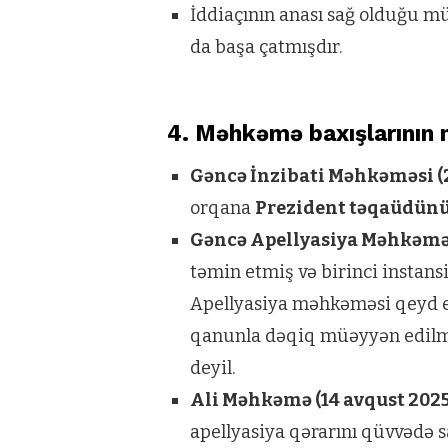
İddiaçının anası sağ olduğu m
da başa çatmışdır.
4. Məhkəmə baxışlarının n
Gəncə İnzibati Məhkəməsi (
orqana
Prezident təqaüdünü
Gəncə Apellyasiya Məhkəməs
təmin etmiş və birinci instans
Apellyasiya məhkəməsi qeyd e
qanunla dəqiq müəyyən edilmiş
deyil.
Ali Məhkəmə (14 avqust 2025
apellyasiya qərarını qüvvədə s