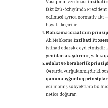
Vəsiqənin verilməsi
inzibati
fakt özü-özlüyündə Preziden
edilməsi ayrıca normativ akt 
həyata keçirilir.
Məhkəmə icraatının prinsipl
Ali Məhkəmə
İnzibati Proses
istinad edərək qeyd etmişdir k
yenidən araşdırmır
, yalnız
q
Ədalət və bərabərlik prinsipi
Qərarda vurğulanmışdır ki, s
qanunauyğunluq prinsiplər
edilməmiş subyektlərə bu hü
nəticə doğurar.