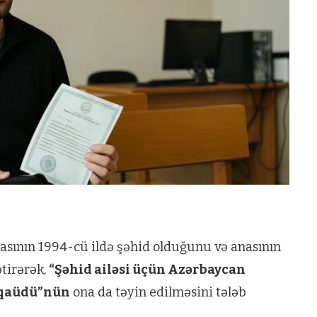
asının 1994-cü ildə şəhid olduğunu və anasının
ətirərək,
“Şəhid ailəsi üçün Azərbaycan
əqaüdü”nün
ona da təyin edilməsini tələb