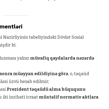
mentləri
 Nazirliyinin tabeliyindəki Dövlət Sosial
şdir ki:
lunması yalnız
müvafiq qaydalarda nəzərdə
 sonra müəyyən edildiyinə görə
, o, təqaüd
əsi üzvü hesab edilmir;
məsi
Prezident təqaüdü alma hüququnu
u iki inzibati icraat
müxtəlif normativ aktlara