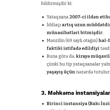
bildirmişdir ki:
Yataqxana
2007-ci ildən eti
İddiaçı
artıq uzun müddətdir
münasibətləri bitmişdir
;
Mənzilin (69 saylı otağın)
hal-
faktiki istifadə edildiyi
təsd
Buna görə də,
kirayə müqavil
çünki bu tip yataqxanalar yal
yaşayış üçün
nəzərdə tutulur
3. Məhkəmə instansiyaları
Birinci instansiya (Bakı İnz