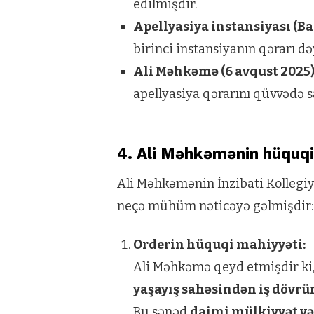
edilmişdir.
Apellyasiya instansiyası (B
birinci instansiyanın qərarı d
Ali Məhkəmə (6 avqust 2025
apellyasiya qərarını qüvvədə s
4. Ali Məhkəmənin hüquq
Ali Məhkəmənin İnzibati Kollegiy
neçə mühüm nəticəyə gəlmişdir:
Orderin hüquqi mahiyyəti:
Ali Məhkəmə qeyd etmişdir ki,
yaşayış sahəsindən iş dövr
Bu sənəd
daimi mülkiyyət və