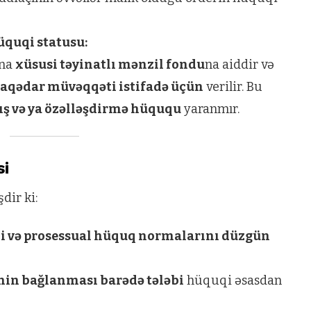
quqi statusu:
ana
xüsusi təyinatlı mənzil fondu
na aiddir və
əlaqədar müvəqqəti istifadə üçün
verilir. Bu
ış və ya özəlləşdirmə hüququ
yaranmır.
si
dir ki:
 və prosessual hüquq normalarını düzgün
nin bağlanması barədə tələbi
hüquqi əsasdan