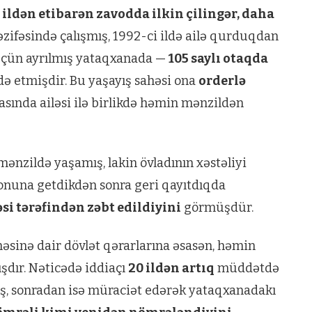
 ildən etibarən zavodda ilkin çilingər, daha
zifəsində çalışmış, 1992-ci ildə ailə qurduqdan
i üçün ayrılmış yataqxanada —
105 saylı otaqda
 etmişdir. Bu yaşayış sahəsi ona
orderlə
asında ailəsi ilə birlikdə həmin mənzildən
ənzildə yaşamış, lakin övladının xəstəliyi
nuna getdikdən sonra geri qayıtdıqda
si tərəfindən zəbt edildiyini
görmüşdür.
əsinə dair dövlət qərarlarına əsasən, həmin
dır. Nəticədə iddiaçı
20 ildən artıq
müddətdə
, sonradan isə müraciət edərək yataqxanadakı