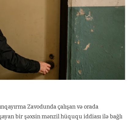
aşınqayırma Zavodunda çalışan və orada
aşayan bir şəxsin mənzil hüququ iddiası ilə bağlı