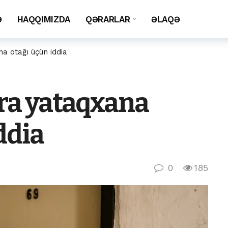
Ə
HAQQIMIZDA
QƏRARLAR
ƏLAQƏ
a otağı üçün iddia
nra yataqxana
ddia
0
185