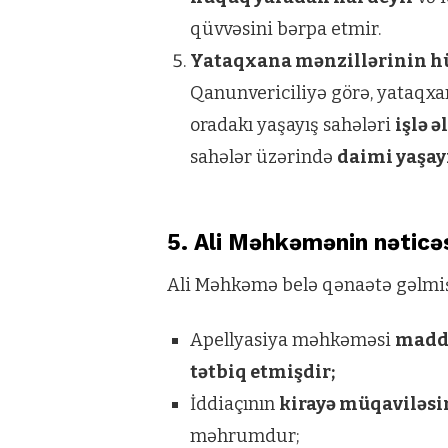
qüvvəsini bərpa etmir.
Yataqxana mənzillərinin hü
Qanunvericiliyə görə, yataqx
oradakı yaşayış sahələri
işlə 
sahələr üzərində
daimi yaşay
5. Ali Məhkəmənin nəticə
Ali Məhkəmə belə qənaətə gəlmiş
Apellyasiya məhkəməsi
maddi
tətbiq etmişdir;
İddiaçının
kirayə müqaviləsi
məhrumdur;