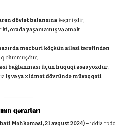
barən dövlət balansına
keçmişdir;
 ki, orada yaşamamış və əmək
hazırda məcburi köçkün ailəsi tərəfindən
iq olunmuşdur;
əsi bağlanması üçün hüquqi əsas yoxdur
,
nız
iş və ya xidmət dövründə müvəqqəti
.
nın qərarları
ibati Məhkəməsi, 21 avqust 2024)
– iddia rədd