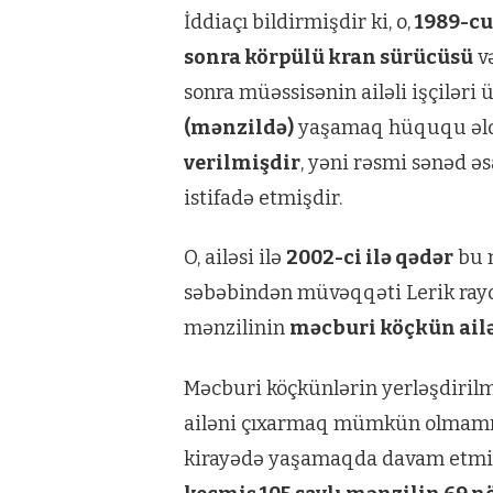
İddiaçı bildirmişdir ki, o,
1989-cu
sonra körpülü kran sürücüsü
və
sonra müəssisənin ailəli işçilər
(mənzildə)
yaşamaq hüququ əldə
verilmişdir
, yəni rəsmi sənəd əs
istifadə etmişdir.
O, ailəsi ilə
2002-ci ilə qədər
bu m
səbəbindən müvəqqəti Lerik rayo
mənzilinin
məcburi köçkün ailə
Məcburi köçkünlərin yerləşdirilm
ailəni çıxarmaq mümkün olmamış
kirayədə yaşamaqda davam etmiş