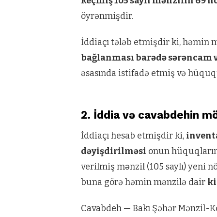
keçmiş 105 saylı mənzilin 69 
öyrənmişdir.
İddiaçı tələb etmişdir ki, həmin
bağlanması barədə sərəncam v
əsasında istifadə etmiş və hüquq
2. İddia və cavabdehin m
İddiaçı hesab etmişdir ki,
invent
dəyişdirilməsi
onun hüquqlarını 
verilmiş mənzil (105 saylı) yeni 
buna görə həmin mənzilə dair
ki
Cavabdeh — Bakı Şəhər Mənzil-K