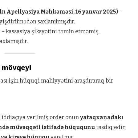
akı Apellyasiya Məhkəməsi, 16 yanvar 2025)
–
əyişdirilmədən saxlanılmışdır.
)
– kassasiya şikayətini təmin etməmiş,
axlamışdır.
i mövqeyi
ası işin hüquqi mahiyyətini araşdıraraq bir
 iddiaçıya verilmiş order onun
yataqxanadakı
ündə müvəqqəti istifadə hüququnu
təsdiq edir.
 ya kirayə hüququ
yaratmır.