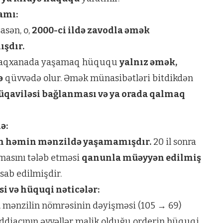
amı:
asən, o,
2000-ci ildə zavodla əmək
şdır.
yataqxanada yaşamaq hüququ
yalnız əmək,
ə
qüvvədə olur. Əmək münasibətləri bitdikdən
qaviləsi bağlanması və ya orada qalmaq
ə:
rən həmin mənzildə yaşamamışdır.
20 il sonra
masını tələb etməsi
qanunla müəyyən edilmiş
sab edilmişdir.
i və hüquqi nəticələr:
, mənzilin nömrəsinin dəyişməsi (105 → 69)
iddiaçının əvvəllər malik olduğu orderin hüquqi