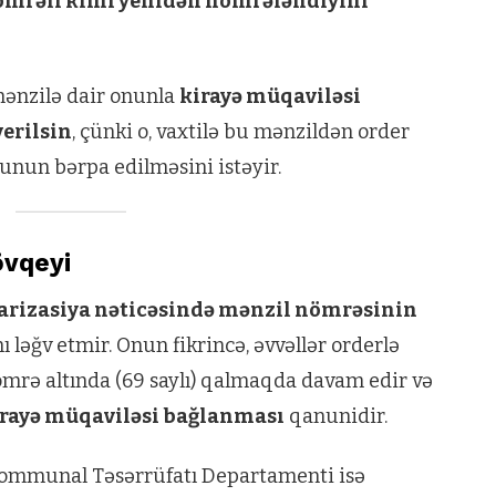
nömrəli kimi yenidən nömrələndiyini
 mənzilə dair onunla
kirayə müqaviləsi
erilsin
, çünki o, vaxtilə bu mənzildən order
unun bərpa edilməsini istəyir.
övqeyi
arizasiya nəticəsində mənzil nömrəsinin
ləğv etmir. Onun fikrincə, əvvəllər orderlə
nömrə altında (69 saylı) qalmaqda davam edir və
rayə müqaviləsi bağlanması
qanunidir.
ommunal Təsərrüfatı Departamenti isə