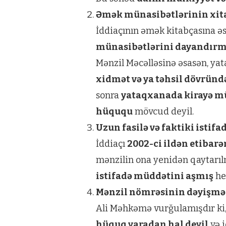
Əmək münasibətlərinin xit
İddiaçının əmək kitabçasına əs
münasibətlərini dayandırmı
Mənzil Məcəlləsinə əsasən, 
xidmət və ya təhsil dövründ
sonra
yataqxanada kirayə mü
hüququ
mövcud deyil.
Uzun fasilə və faktiki istifad
İddiaçı
2002-ci ildən etiba
mənzilin ona yenidən qaytarıl
istifadə müddətini aşmış
he
Mənzil nömrəsinin dəyişməs
Ali Məhkəmə vurğulamışdır ki
hüquq yaradan hal deyil
və 