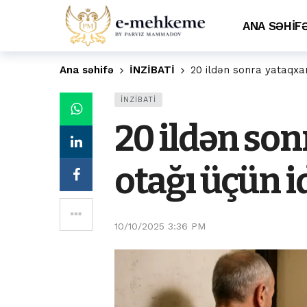
ANA SƏHİF
Ana səhifə
İNZİBATİ
20 ildən sonra yataqxan
İNZİBATİ
20 ildən so
otağı üçün i
10/10/2025 3:36 PM