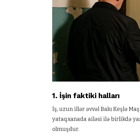
1. İşin faktiki halları
İş, uzun illər əvvəl Bakı Keşlə M
yataqxanada ailəsi ilə birlikdə y
olmuşdur.